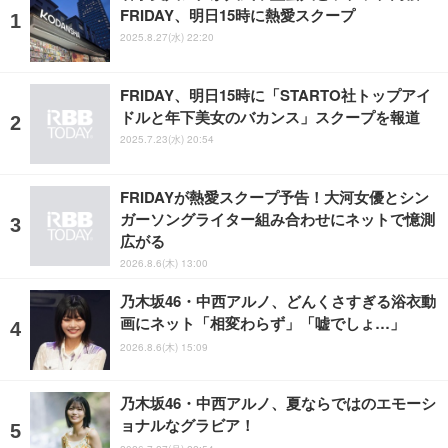
FRIDAY、明日15時に熱愛スクープ
2025.8.27(水) 22:20
FRIDAY、明日15時に「STARTO社トップアイ
ドルと年下美女のバカンス」スクープを報道
2025.7.23(水) 20:54
FRIDAYが熱愛スクープ予告！大河女優とシン
ガーソングライター組み合わせにネットで憶測
広がる
2026.8.6(木) 13:00
乃木坂46・中西アルノ、どんくさすぎる浴衣動
画にネット「相変わらず」「嘘でしょ…」
2026.8.6(木) 15:09
乃木坂46・中西アルノ、夏ならではのエモーシ
ョナルなグラビア！