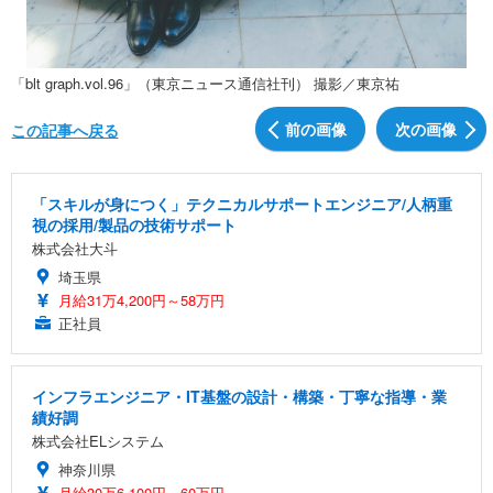
「blt graph.vol.96」（東京ニュース通信社刊） 撮影／東京祐
前の画像
次の画像
この記事へ戻る
「スキルが身につく」テクニカルサポートエンジニア/人柄重
視の採用/製品の技術サポート
株式会社大斗
埼玉県
月給31万4,200円～58万円
正社員
インフラエンジニア・IT基盤の設計・構築・丁寧な指導・業
績好調
株式会社ELシステム
神奈川県
月給30万6,100円～60万円