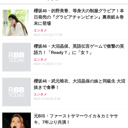
櫻坂46・的野美青、等身大の制服グラビア！本
日発売の『グラビアチャンピオン』裏表紙＆巻
末に登場
エンタメ
2023.10.31(火) 17:59
櫻坂46・大沼晶保、英語伝言ゲームで衝撃の英
語力！「Ready？」に「女？」
エンタメ
2023.10.30(月) 11:21
櫻坂46・武元唯衣、大沼晶保の妹と同級生 大沼
抜きで食事！
エンタメ
2023.10.30(月) 8:59
元BiS・ファーストサマーウイカ＆カミヤサ
キ、7年ぶり共演！