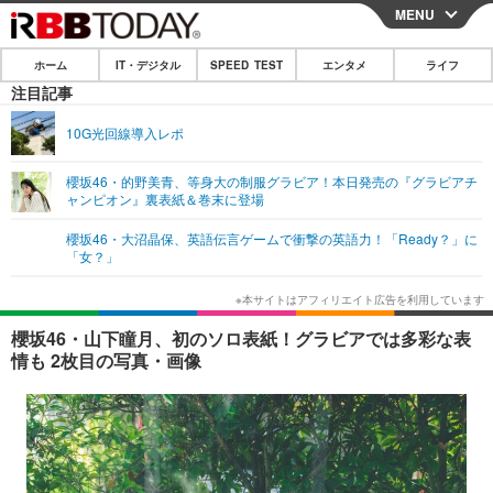
MENU
CLOSE
ホーム
IT・デジタル
SPEED TEST
エンタメ
ライフ
ホーム
注目記事
IT・デジタル
10G光回線導入レポ
IT・デジタルTOP
スマートフォン
SPEED TEST
櫻坂46・的野美青、等身大の制服グラビア！本日発売の『グラビアチ
ャンピオン』裏表紙＆巻末に登場
ネタ
ガジェット・ツール
エンタメ
櫻坂46・大沼晶保、英語伝言ゲームで衝撃の英語力！「Ready？」に
ショッピング
その他
「女？」
エンタメTOP
映画・ドラマ
ライフ
韓流・K-POP
韓国・芸能
ライフTOP
グルメ
リリース一覧
櫻坂46・山下瞳月、初のソロ表紙！グラビアでは多彩な表
音楽
スポーツ
ペット
ショッピング
情も 2枚目の写真・画像
プッシュ通知の停止方法
グラビア
ブログ
その他
ショッピング
その他