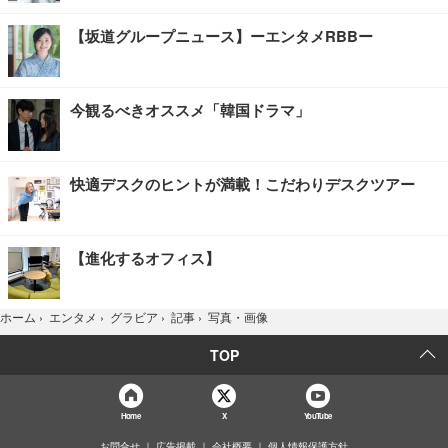
【坂道グループニュース】ーエンタメRBBー
今観るべきオススメ「韓国ドラマ」
快適デスクのヒントが満載！こだわりデスクツアー
【進化するオフィス】
写真・画像
ホーム
›
エンタメ
›
グラビア
›
記事
›
TOP
Home
X
YouTube
お問合せ
広告掲載
会社概要
個人情報保護方針