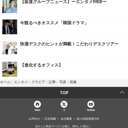
【坂道グループニュース】ーエンタメRBBー
今観るべきオススメ「韓国ドラマ」
快適デスクのヒントが満載！こだわりデスクツアー
【進化するオフィス】
写真・画像
ホーム
›
エンタメ
›
グラビア
›
記事
›
TOP
Home
X
YouTube
お問合せ
広告掲載
会社概要
個人情報保護方針
紹介した商品/サービスを購入、契約した場合に、