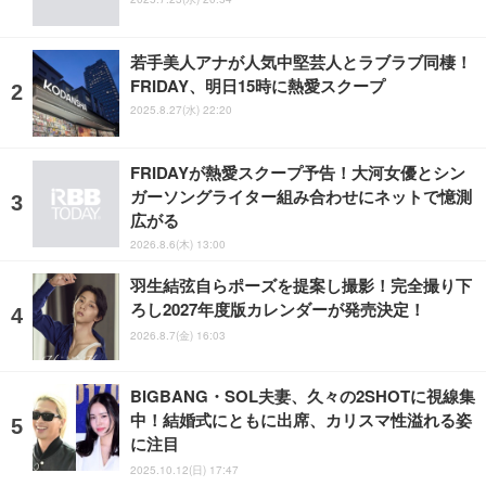
若手美人アナが人気中堅芸人とラブラブ同棲！
FRIDAY、明日15時に熱愛スクープ
2025.8.27(水) 22:20
FRIDAYが熱愛スクープ予告！大河女優とシン
ガーソングライター組み合わせにネットで憶測
広がる
2026.8.6(木) 13:00
羽生結弦自らポーズを提案し撮影！完全撮り下
ろし2027年度版カレンダーが発売決定！
2026.8.7(金) 16:03
BIGBANG・SOL夫妻、久々の2SHOTに視線集
中！結婚式にともに出席、カリスマ性溢れる姿
に注目
2025.10.12(日) 17:47