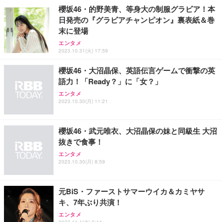
櫻坂46・的野美青、等身大の制服グラビア！本
日発売の『グラビアチャンピオン』裏表紙＆巻
末に登場
エンタメ
2023.10.31(火) 17:59
櫻坂46・大沼晶保、英語伝言ゲームで衝撃の英
語力！「Ready？」に「女？」
エンタメ
2023.10.30(月) 11:21
櫻坂46・武元唯衣、大沼晶保の妹と同級生 大沼
抜きで食事！
エンタメ
2023.10.30(月) 8:59
元BiS・ファーストサマーウイカ＆カミヤサ
キ、7年ぶり共演！
エンタメ
2023.11.1(水) 9:44