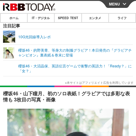
MENU
CLOSE
ホーム
IT・デジタル
SPEED TEST
エンタメ
ライフ
ホーム
注目記事
IT・デジタル
10G光回線導入レポ
IT・デジタルTOP
スマートフォン
SPEED TEST
櫻坂46・的野美青、等身大の制服グラビア！本日発売の『グラビアチ
ャンピオン』裏表紙＆巻末に登場
ネタ
ガジェット・ツール
エンタメ
櫻坂46・大沼晶保、英語伝言ゲームで衝撃の英語力！「Ready？」に
ショッピング
その他
「女？」
エンタメTOP
映画・ドラマ
ライフ
韓流・K-POP
韓国・芸能
ライフTOP
グルメ
リリース一覧
櫻坂46・山下瞳月、初のソロ表紙！グラビアでは多彩な表
音楽
スポーツ
ペット
ショッピング
情も 3枚目の写真・画像
プッシュ通知の停止方法
グラビア
ブログ
その他
ショッピング
その他