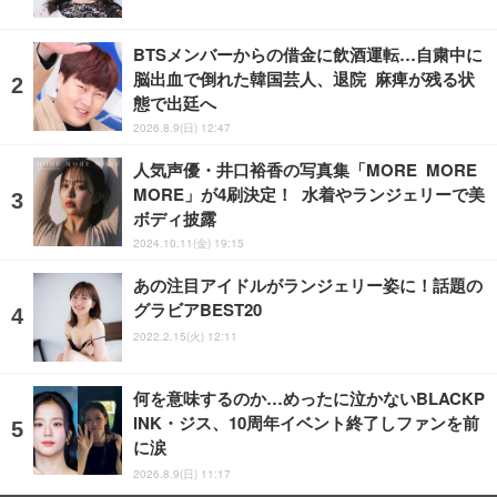
BTSメンバーからの借金に飲酒運転…自粛中に
脳出血で倒れた韓国芸人、退院 麻痺が残る状
態で出廷へ
2026.8.9(日) 12:47
人気声優・井口裕香の写真集「MORE MORE
MORE」が4刷決定！ 水着やランジェリーで美
ボディ披露
2024.10.11(金) 19:15
あの注目アイドルがランジェリー姿に！話題の
グラビアBEST20
2022.2.15(火) 12:11
何を意味するのか…めったに泣かないBLACKP
INK・ジス、10周年イベント終了しファンを前
に涙
2026.8.9(日) 11:17