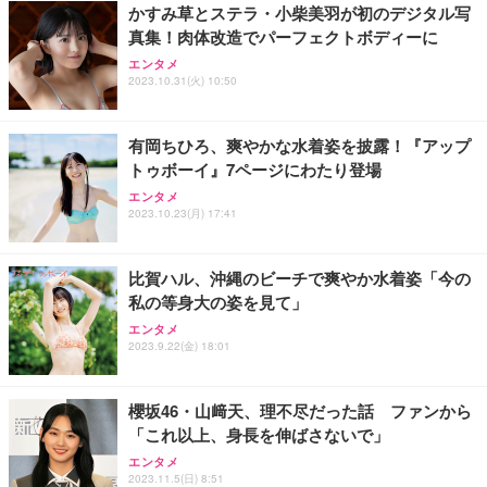
かすみ草とステラ・小柴美羽が初のデジタル写
真集！肉体改造でパーフェクトボディーに
エンタメ
2023.10.31(火) 10:50
有岡ちひろ、爽やかな水着姿を披露！『アップ
トゥボーイ』7ページにわたり登場
エンタメ
2023.10.23(月) 17:41
比賀ハル、沖縄のビーチで爽やか水着姿「今の
私の等身大の姿を見て」
エンタメ
2023.9.22(金) 18:01
櫻坂46・山﨑天、理不尽だった話 ファンから
「これ以上、身長を伸ばさないで」
エンタメ
2023.11.5(日) 8:51