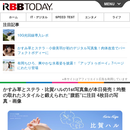
MENU
CLOSE
ホーム
IT・デジタル
SPEED TEST
エンタメ
ライフ
ホーム
注目記事
IT・デジタル
10G光回線導入レポ
IT・デジタルTOP
スマートフォン
SPEED TEST
かすみ草とステラ・小柴美羽が初のデジタル写真集！肉体改造でパー
フェクトボディーに
ネタ
ガジェット・ツール
エンタメ
有岡ちひろ、爽やかな水着姿を披露！『アップトゥボーイ』7ページ
ショッピング
その他
にわたり登場
エンタメTOP
映画・ドラマ
ライフ
韓流・K-POP
韓国・芸能
ライフTOP
グルメ
リリース一覧
かすみ草とステラ・比賀ハルの1st写真集が本日発売！均整
音楽
スポーツ
ペット
ショッピング
の取れたスタイルと鍛えられた”腹筋”に注目 4枚目の写
プッシュ通知の停止方法
真・画像
グラビア
ブログ
その他
ショッピング
その他