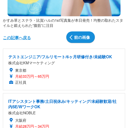
かすみ草とステラ・比賀ハルの1st写真集が本日発売！均整の取れたスタ
イルと鍛えられた”腹筋”に注目
前の画像
この記事へ戻る
テストエンジニア/フルリモート/6ヶ月研修付き/未経験OK
株式会社KMマーケティング
東京都
月給33万円～65万円
正社員
ITアシスタント事務/土日祝休み/キッティング/未経験歓迎/社
内SE/WワークOK
株式会社NOBLE
大阪府
月給28万円～34万円