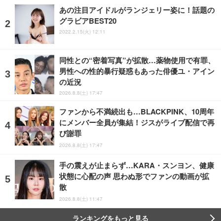
あの注目アイドルがランジェリー姿に！話題の
グラビアBEST20
2022.2.15(火) 12:11
同性との“密着写真”が拡散…薬物使用で有罪、
男性への性的暴行疑惑もあった俳優ユ・アイン
の近況
2026.8.8(土) 17:47
ファンから不満続出も…BLACKPINK、10周年
にメンバー全員が集結！ジスがライブ配信で再
び謝罪
2026.8.8(土) 17:47
手の震えが止まらず…KARA・スンヨン、健康
状態に心配の声 思わぬ形でファンの動画が拡
散
2026.8.8(土) 11:47
ランキングをもっと見る