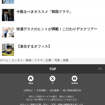
今観るべきオススメ「韓国ドラマ」
快適デスクのヒントが満載！こだわりデスクツアー
【進化するオフィス】
写真・画像
ホーム
›
エンタメ
›
映画・ドラマ
›
記事
›
TOP
Home
X
YouTube
お問合せ
広告掲載
会社概要
個人情報保護方針
紹介した商品/サービスを購入、契約した場合に、
売上の一部が弊社サイトに還元されることがあります。
当サイトに掲載の記事・見出し・写真・画像の無断転載を禁じます。