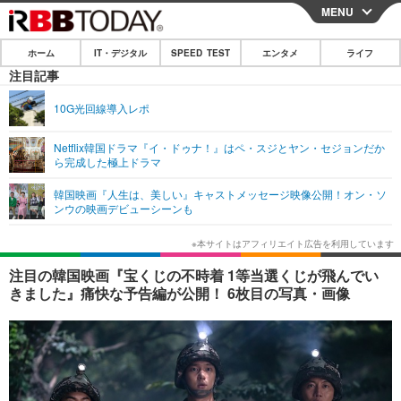
MENU
CLOSE
ホーム
IT・デジタル
SPEED TEST
エンタメ
ライフ
ホーム
注目記事
IT・デジタル
10G光回線導入レポ
IT・デジタルTOP
スマートフォン
SPEED TEST
Netflix韓国ドラマ『イ・ドゥナ！』はペ・スジとヤン・セジョンだか
ら完成した極上ドラマ
ネタ
ガジェット・ツール
エンタメ
韓国映画『人生は、美しい』キャストメッセージ映像公開！オン・ソ
ショッピング
その他
ンウの映画デビューシーンも
エンタメTOP
映画・ドラマ
ライフ
韓流・K-POP
韓国・芸能
ライフTOP
グルメ
リリース一覧
注目の韓国映画『宝くじの不時着 1等当選くじが飛んでい
音楽
スポーツ
ペット
ショッピング
きました』痛快な予告編が公開！ 6枚目の写真・画像
プッシュ通知の停止方法
グラビア
ブログ
その他
ショッピング
その他