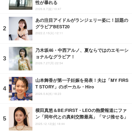
性が暴れる
2026.8.7(金) 10:47
あの注目アイドルがランジェリー姿に！話題の
グラビアBEST20
2022.2.15(火) 12:11
乃木坂46・中西アルノ、夏ならではのエモーシ
ョナルなグラビア！
2026.7.27(月) 22:54
山本舞香が第一子妊娠を発表！夫は「MY FIRS
T STORY」のボーカル・Hiro
2026.5.6(水) 18:23
横田真悠＆BE:FIRST・LEOの熱愛報道にファ
ン「同年代との真剣交際最高」「マジ推せる」
2025.12.12(金) 18:44