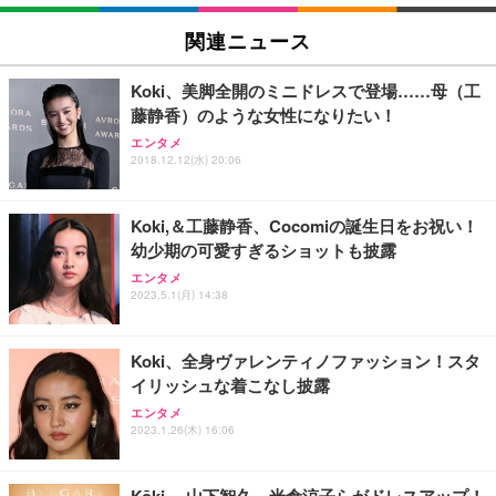
関連ニュース
Koki、美脚全開のミニドレスで登場……母（工
藤静香）のような女性になりたい！
エンタメ
2018.12.12(水) 20:06
Koki,＆工藤静香、Cocomiの誕生日をお祝い！
幼少期の可愛すぎるショットも披露
エンタメ
2023.5.1(月) 14:38
Koki、全身ヴァレンティノファッション！スタ
イリッシュな着こなし披露
エンタメ
2023.1.26(木) 16:06
Kōki,、山下智久、米倉涼子らがドレスアップ！