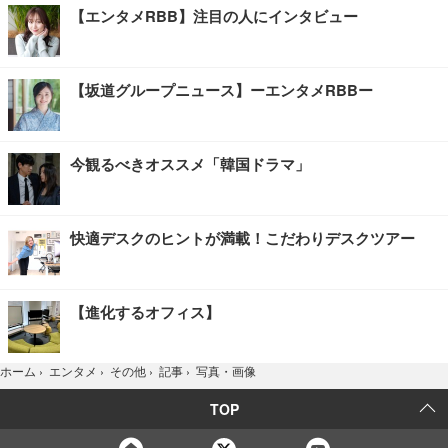
【エンタメRBB】注目の人にインタビュー
【坂道グループニュース】ーエンタメRBBー
今観るべきオススメ「韓国ドラマ」
快適デスクのヒントが満載！こだわりデスクツアー
【進化するオフィス】
写真・画像
ホーム
›
エンタメ
›
その他
›
記事
›
TOP