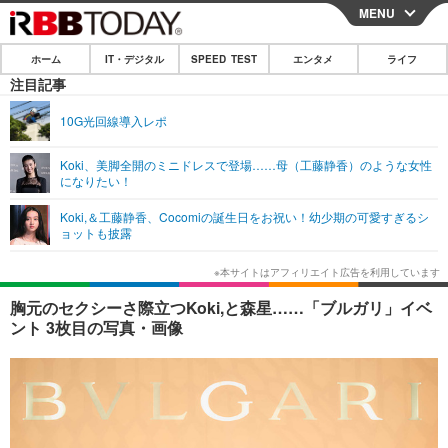
MENU
CLOSE
ホーム
IT・デジタル
SPEED TEST
エンタメ
ライフ
ホーム
注目記事
IT・デジタル
10G光回線導入レポ
IT・デジタルTOP
スマートフォン
SPEED TEST
Koki、美脚全開のミニドレスで登場……母（工藤静香）のような女性
になりたい！
ネタ
ガジェット・ツール
エンタメ
Koki,＆工藤静香、Cocomiの誕生日をお祝い！幼少期の可愛すぎるシ
ショッピング
その他
ョットも披露
エンタメTOP
映画・ドラマ
ライフ
韓流・K-POP
韓国・芸能
ライフTOP
グルメ
リリース一覧
胸元のセクシーさ際立つKoki,と森星……「ブルガリ」イベ
音楽
スポーツ
ペット
ショッピング
ント 3枚目の写真・画像
プッシュ通知の停止方法
グラビア
ブログ
その他
ショッピング
その他