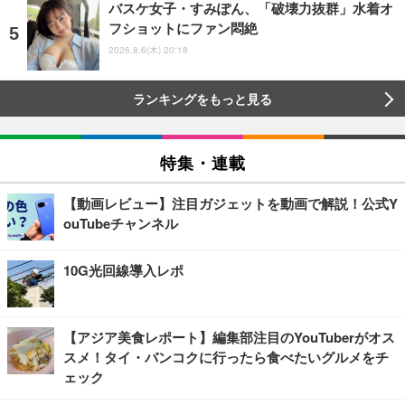
バスケ女子・すみぽん、「破壊力抜群」水着オ
フショットにファン悶絶
2026.8.6(木) 20:18
ランキングをもっと見る
特集・連載
【動画レビュー】注目ガジェットを動画で解説！公式Y
ouTubeチャンネル
10G光回線導入レポ
【アジア美食レポート】編集部注目のYouTuberがオス
スメ！タイ・バンコクに行ったら食べたいグルメをチ
ェック