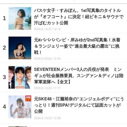
バスケ女子・すみぽん、1st写真集のタイトル
が『オフコート』に決定！紐ビキニ＆サウナで
汗ばむカット公開
2026.8.10(月) 12:12
元#ババババンビ・岸みゆが2nd写真集！水着
＆ランジェリー姿で“過去最大級の露出”に挑
戦！
2026.5.29(金) 12:49
SEVENTEENメンバー3人の兵役が発表 ミン
ギュが社会服務要員、スングァン＆ディノは陸
軍軍楽隊へ【全文】
2026.8.10(月) 11:17
元SKE48・江籠裕奈の“エンジェルボディ”にう
っとり！週刊SPA!デジタルにて誌面カットが
公開
2026.8.10(月) 10:08