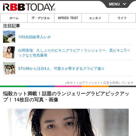
MENU
CLOSE
ホーム
IT・デジタル
SPEED TEST
エンタメ
ライフ
ホーム
注目記事
IT・デジタル
10G光回線導入レポ
IT・デジタルTOP
スマートフォン
SPEED TEST
白間美瑠、久しぶりのビキニグラビア！ランジェリー、黒ビキニTバ
ックなど色気爆発
ネタ
ガジェット・ツール
エンタメ
STU48から注目4人、可愛さが尊すぎるグラビア撮り
ショッピング
その他
エンタメTOP
映画・ドラマ
ライフ
韓流・K-POP
韓国・芸能
ライフTOP
グルメ
リリース一覧
悩殺カット満載！話題のランジェリーグラビアピックアッ
音楽
スポーツ
ペット
ショッピング
プ！ 14枚目の写真・画像
プッシュ通知の停止方法
グラビア
ブログ
その他
ショッピング
その他