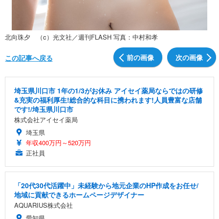
北向珠夕 （c）光文社／週刊FLASH 写真：中村和孝
前の画像
次の画像
この記事へ戻る
埼玉県川口市 1年の1/3がお休み アイセイ薬局ならではの研修
&充実の福利厚生!総合的な科目に携われます!人員豊富な店舗
です!/埼玉県川口市
株式会社アイセイ薬局
埼玉県
年収400万円～520万円
正社員
「20代30代活躍中」未経験から地元企業のHP作成をお任せ/
地域に貢献できるホームページデザイナー
AQUARIUS株式会社
愛知県