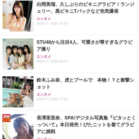
白間美瑠、久しぶりのビキニグラビア！ランジ
ェリー、黒ビキニTバックなど色気爆発
エンタメ
2023.11.10(金) 18:57
STU48から注目4人、可愛さが尊すぎるグラビ
ア撮り
エンタメ
2023.11.10(金) 22:34
鈴木ふみ奈、虎とプールで 本物！？と衝撃シ
ョット
エンタメ
2023.11.10(金) 17:53
長澤茉里奈、SPA!デジタル写真集『ピタッとく
っついて』本日発売！ぴたニットを着てグラビ
アに挑戦
エンタメ