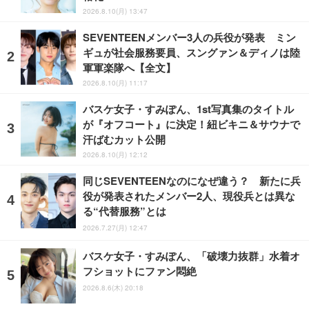
2026.8.10(月) 13:47
SEVENTEENメンバー3人の兵役が発表 ミン
ギュが社会服務要員、スングァン＆ディノは陸
軍軍楽隊へ【全文】
2026.8.10(月) 11:17
バスケ女子・すみぽん、1st写真集のタイトル
が『オフコート』に決定！紐ビキニ＆サウナで
汗ばむカット公開
2026.8.10(月) 12:12
同じSEVENTEENなのになぜ違う？ 新たに兵
役が発表されたメンバー2人、現役兵とは異な
る“代替服務”とは
2026.7.27(月) 12:47
バスケ女子・すみぽん、「破壊力抜群」水着オ
フショットにファン悶絶
2026.8.6(木) 20:18