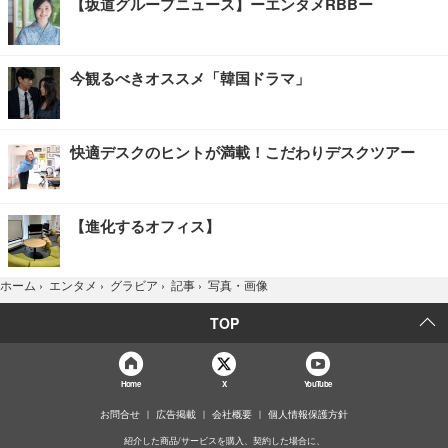
【坂道グループニュース】ーエンタメRBBー
今観るべきオススメ「韓国ドラマ」
快適デスクのヒントが満載！こだわりデスクツアー
【進化するオフィス】
写真・画像
ホーム
›
エンタメ
›
グラビア
›
記事
›
TOP
Home
X
YouTube
お問合せ
広告掲載
会社概要
個人情報保護方針
紹介した商品/サービスを購入、契約した場合に、