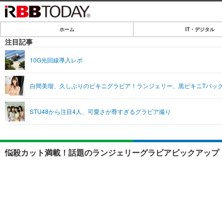
ホーム
IT・デジタル
ホーム
注目記事
IT・デジタル
10G光回線導入レポ
IT・デジタルTOP
SPEED TEST
白間美瑠、久しぶりのビキニグラビア！ランジェリー、黒ビキニTバッ
ネタ
エンタメ
STU48から注目4人、可愛さが尊すぎるグラビア撮り
ショッピング
エンタメTOP
ライフ
韓流・K-POP
ライフTOP
リリース一覧
悩殺カット満載！話題のランジェリーグラビアピックアップ！
音楽
ペット
プッシュ通知の停止方法
グラビア
その他
ショッピング