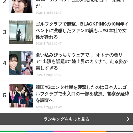
だ」
2026.8.8(土) 15:47
ゴルフクラブで襲撃、BLACKPINKの10周年イ
ベントに激怒したファンの説も…YG本社で女
性が暴れる
2026.8.7(金) 10:47
食い込みぴっちりウェアで…“オトナの恋リ
ア”出演も話題の“陸上界のカリナ”、走る姿が
美しすぎる
2026.4.20(月) 6:47
韓国YGエンタ社屋を襲撃したのは日本人…ゴ
ルフクラブで出入口の一部を破損、警察が経緯
を調査へ
2026.8.7(金) 18:47
ランキングをもっと見る