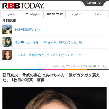
MENU
CLOSE
ホーム
IT・デジタル
SPEED TEST
エンタメ
ライフ
ホーム
注目記事
IT・デジタル
10G光回線導入レポ
IT・デジタルTOP
スマートフォン
SPEED TEST
櫻坂46・山下瞳月、『blt graph』初表紙で力強い瞳
ネタ
ガジェット・ツール
エンタメ
三吉彩花、谷間がのぞくエレガントなジャケットコーデ
ショッピング
その他
エンタメTOP
映画・ドラマ
ライフ
韓流・K-POP
韓国・芸能
ライフTOP
グルメ
リリース一覧
朝日奈央、脅威の存在はあのちゃん「膝がガクガク震え
音楽
スポーツ
ペット
ショッピング
た」 1枚目の写真・画像
プッシュ通知の停止方法
グラビア
ブログ
その他
ショッピング
その他