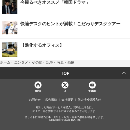
今観るべきオススメ「韓国ドラマ」
快適デスクのヒントが満載！こだわりデスクツアー
【進化するオフィス】
写真・画像
ホーム
›
エンタメ
›
その他
›
記事
›
TOP
Home
X
YouTube
お問合せ
広告掲載
会社概要
個人情報保護方針
紹介した商品/サービスを購入、契約した場合に、
売上の一部が弊社サイトに還元されることがあります。
当サイトに掲載の記事・見出し・写真・画像の無断転載を禁じます。
Copyright © 2026 IID, Inc.