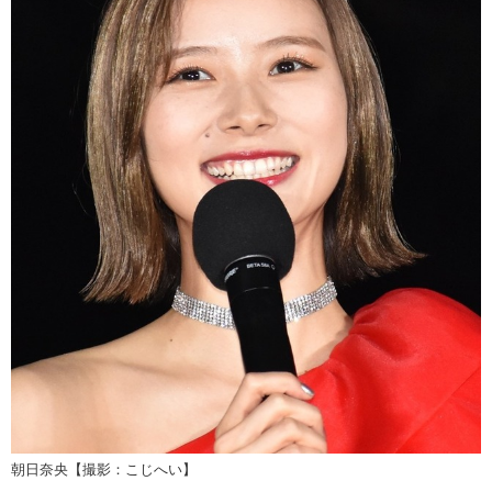
朝日奈央【撮影：こじへい】