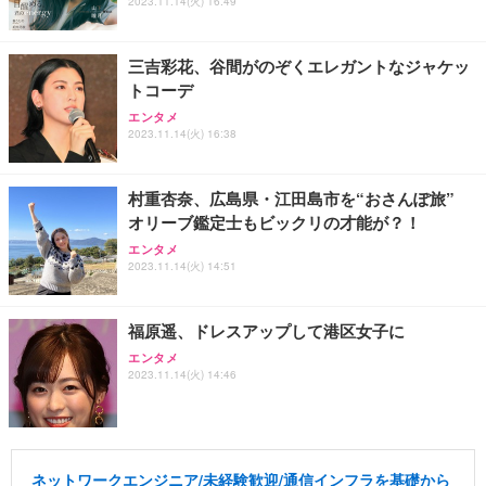
2023.11.14(火) 16:49
三吉彩花、谷間がのぞくエレガントなジャケッ
トコーデ
エンタメ
2023.11.14(火) 16:38
村重杏奈、広島県・江田島市を“おさんぽ旅”
オリーブ鑑定士もビックリの才能が？！
エンタメ
2023.11.14(火) 14:51
福原遥、ドレスアップして港区女子に
エンタメ
2023.11.14(火) 14:46
ネットワークエンジニア/未経験歓迎/通信インフラを基礎から