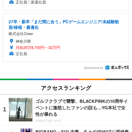
正社員 / 派遣社員
27卒・新卒「まだ間に合う」PCゲームエンジニア/未経験歓
迎/移植・最適化
株式会社Creer
神奈川県
月給25万8,700円～32万円
正社員
Sponsored by
アクセスランキング
ゴルフクラブで襲撃、BLACKPINKの10周年イ
ベントに激怒したファンの説も…YG本社で女
性が暴れる
2026.8.7(金) 10:47
BIGBANG・SOL夫妻、久々の2SHOTに視線集