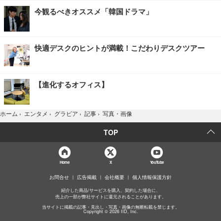
今観るべきオススメ「韓国ドラマ」
快適デスクのヒントが満載！こだわりデスクツアー
【進化するオフィス】
写真・画像
ホーム
›
エンタメ
›
グラビア
›
記事
›
TOP
Home
X
YouTube
お問合せ
広告掲載
会社概要
個人情報保護方針
紹介した商品/サービスを購入、契約した場合に、
売上の一部が弊社サイトに還元されることがあります。
当サイトに掲載の記事・見出し・写真・画像の無断転載を禁じます。
Copyright © 2026 IID, Inc.