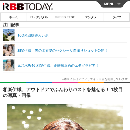
MENU
CLOSE
ホーム
IT・デジタル
SPEED TEST
エンタメ
ライフ
ホーム
注目記事
IT・デジタル
10G光回線導入レポ
IT・デジタルTOP
スマートフォン
SPEED TEST
相楽伊織、黒の水着姿のセクシーな自撮りショット公開！
ネタ
ガジェット・ツール
エンタメ
元乃木坂46 相楽伊織、距離感近めのエモグラビア！
ショッピング
その他
エンタメTOP
映画・ドラマ
ライフ
韓流・K-POP
韓国・芸能
ライフTOP
グルメ
リリース一覧
相楽伊織、アウトドアでふんわりバストを魅せる！ 1枚目
音楽
スポーツ
ペット
ショッピング
の写真・画像
プッシュ通知の停止方法
グラビア
ブログ
その他
ショッピング
その他