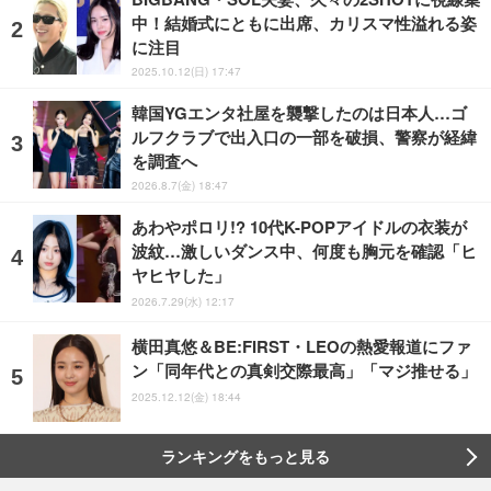
中！結婚式にともに出席、カリスマ性溢れる姿
に注目
2025.10.12(日) 17:47
韓国YGエンタ社屋を襲撃したのは日本人…ゴ
ルフクラブで出入口の一部を破損、警察が経緯
を調査へ
2026.8.7(金) 18:47
あわやポロリ!? 10代K-POPアイドルの衣装が
波紋…激しいダンス中、何度も胸元を確認「ヒ
ヤヒヤした」
2026.7.29(水) 12:17
横田真悠＆BE:FIRST・LEOの熱愛報道にファ
ン「同年代との真剣交際最高」「マジ推せる」
2025.12.12(金) 18:44
ランキングをもっと見る