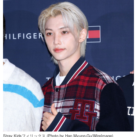
Stray Kidsフィリックス (Photo by Han Myung-Gu/WireImage)