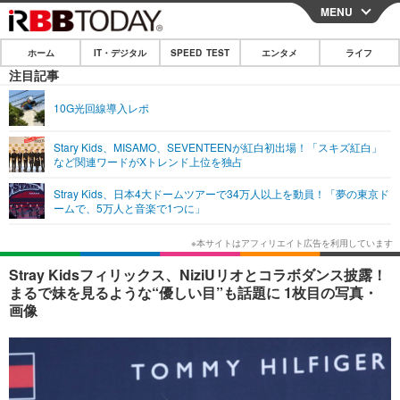
MENU
CLOSE
ホーム
IT・デジタル
SPEED TEST
エンタメ
ライフ
ホーム
注目記事
IT・デジタル
10G光回線導入レポ
IT・デジタルTOP
スマートフォン
SPEED TEST
Stary Kids、MISAMO、SEVENTEENが紅白初出場！「スキズ紅白」
など関連ワードがXトレンド上位を独占
ネタ
ガジェット・ツール
エンタメ
Stray Kids、日本4大ドームツアーで34万人以上を動員！「夢の東京ド
ショッピング
その他
ームで、5万人と音楽で1つに」
エンタメTOP
映画・ドラマ
ライフ
韓流・K-POP
韓国・芸能
ライフTOP
グルメ
リリース一覧
Stray Kidsフィリックス、NiziUリオとコラボダンス披露！
音楽
スポーツ
ペット
ショッピング
まるで妹を見るような“優しい目”も話題に 1枚目の写真・
プッシュ通知の停止方法
画像
グラビア
ブログ
その他
ショッピング
その他