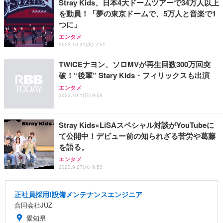
Stray Kids、日本4大ドームツアーで34万人以上
を動員！「夢の東京ドームで、5万人と音楽で1
つに」
エンタメ
2023.10.31(火) 7:51
TWICEナヨン、ソロMVが再生回数300万回突
破！“後輩” Stary Kids・フィリックスも出演
エンタメ
2023.10.1(日) 9:09
Stray Kids×LiSAスペシャル対談がYouTubeに
て公開中！デビュー前の知られざる苦労や葛藤
を語る。
エンタメ
2023.9.27(水) 9:53
正社員採用!設備メンテナンスエンジニア
合同会社JUZ
愛知県