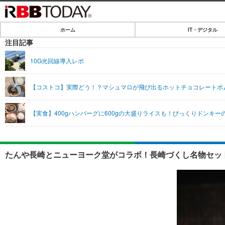
ホーム
IT・デジタル
ホーム
注目記事
IT・デジタル
10G光回線導入レポ
IT・デジタルTOP
SPEED TEST
【コストコ】実際どう！？マシュマロが飛び出るホットチョコレートボ
ネタ
エンタメ
【実食】400gハンバーグに600gの大盛りライスも！びっくりドンキ
ショッピング
エンタメTOP
ライフ
韓流・K-POP
ライフTOP
リリース一覧
たんや長崎とニューヨーク堂がコラボ！長崎づくし名物セット
音楽
ペット
プッシュ通知の停止方法
グラビア
その他
ショッピング