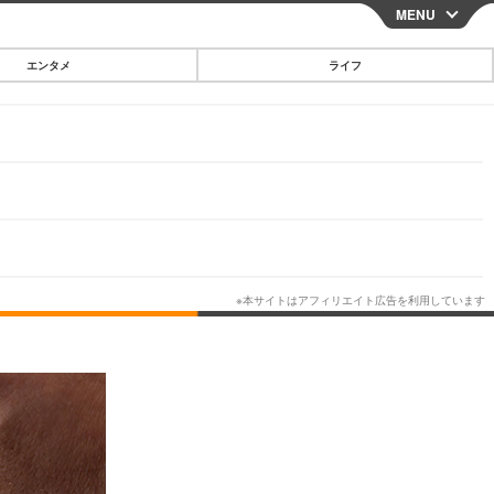
MENU
CLOSE
エンタメ
ライフ
スマートフォン
ガジェット・ツール
その他
映画・ドラマ
韓国・芸能
グルメ
スポーツ
ショッピング
ブログ
その他