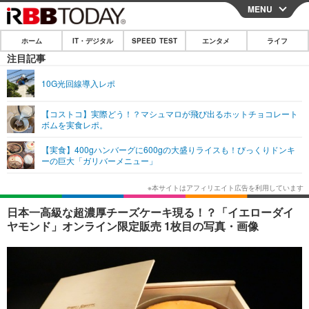
MENU
CLOSE
ホーム
IT・デジタル
SPEED TEST
エンタメ
ライフ
ホーム
注目記事
IT・デジタル
10G光回線導入レポ
IT・デジタルTOP
スマートフォン
SPEED TEST
【コストコ】実際どう！？マシュマロが飛び出るホットチョコレート
ボムを実食レポ。
ネタ
ガジェット・ツール
エンタメ
【実食】400gハンバーグに600gの大盛りライスも！びっくりドンキ
ショッピング
その他
ーの巨大「ガリバーメニュー」
エンタメTOP
映画・ドラマ
ライフ
韓流・K-POP
韓国・芸能
ライフTOP
グルメ
リリース一覧
日本一高級な超濃厚チーズケーキ現る！？「イエローダイ
音楽
スポーツ
ペット
ショッピング
ヤモンド」オンライン限定販売 1枚目の写真・画像
プッシュ通知の停止方法
グラビア
ブログ
その他
ショッピング
その他