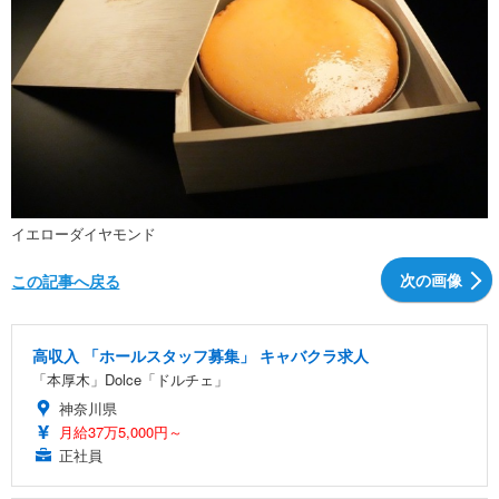
イエローダイヤモンド
次の画像
この記事へ戻る
高収入 「ホールスタッフ募集」 キャバクラ求人
「本厚木」Dolce「ドルチェ」
神奈川県
月給37万5,000円～
正社員