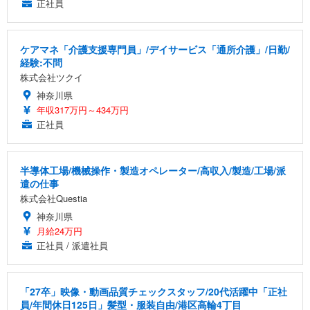
正社員
ケアマネ「介護支援専門員」/デイサービス「通所介護」/日勤/
経験:不問
株式会社ツクイ
神奈川県
年収317万円～434万円
正社員
半導体工場/機械操作・製造オペレーター/高収入/製造/工場/派
遣の仕事
株式会社Questia
神奈川県
月給24万円
正社員 / 派遣社員
「27卒」映像・動画品質チェックスタッフ/20代活躍中「正社
員/年間休日125日」髪型・服装自由/港区高輪4丁目