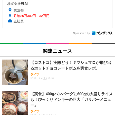
株式会社ELM
東京都
月給25万300円～32万円
正社員
Sponsored by
関連ニュース
【コストコ】実際どう！？マシュマロが飛び出
るホットチョコレートボムを実食レポ。
ライフ
2023.11.4(土) 15:31
【実食】400gハンバーグに600gの大盛りライス
も！びっくりドンキーの巨大「ガリバーメニュ
ー」
ライフ