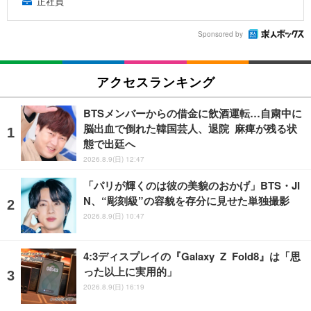
正社員
Sponsored by
アクセスランキング
BTSメンバーからの借金に飲酒運転…自粛中に
脳出血で倒れた韓国芸人、退院 麻痺が残る状
態で出廷へ
2026.8.9(日) 12:47
「パリが輝くのは彼の美貌のおかげ」BTS・JI
N、“彫刻級”の容貌を存分に見せた単独撮影
2026.8.9(日) 10:47
4:3ディスプレイの『Galaxy Z Fold8』は「思
った以上に実用的」
2026.8.9(日) 16:19