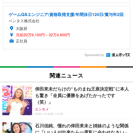
ゲームQAエンジニア/資格取得支援/年間休日120日/賞与年2回
ベンタス株式会社
大阪府
月給20万9,100円～32万4,600円
正社員
Sponsored by
関連ニュース
倖田來未だらけの“ものまね王座決定戦”に本人
も驚き「全員に優勝をあげたかったです
（笑）」
エンタメ
2023.10.6(金) 14:52
石川佳純、憧れの倖田來未と姉妹のような関係
に「いい人が出来たら一度私に会わせなさい」