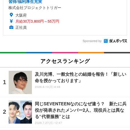
習得/福利厚生充実
株式会社プロジェクトトリガー
大阪府
月給30万3,800円～55万円
正社員
Sponsored by
アクセスランキング
及川光博、一般女性との結婚を報告！「新しい
命を授かっております」
2026.8.10(月) 8:48
同じSEVENTEENなのになぜ違う？ 新たに兵
役が発表されたメンバー2人、現役兵とは異な
る“代替服務”とは
2026.7.27(月) 12:47