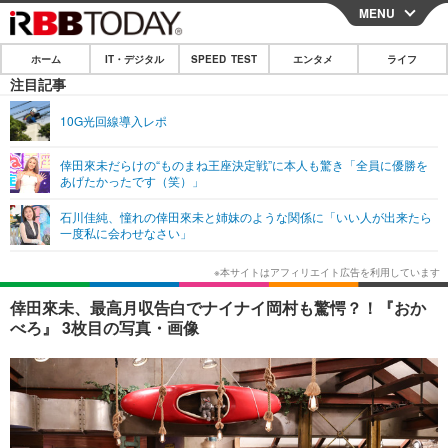
MENU
CLOSE
ホーム
IT・デジタル
SPEED TEST
エンタメ
ライフ
ホーム
注目記事
IT・デジタル
10G光回線導入レポ
IT・デジタルTOP
スマートフォン
SPEED TEST
倖田來未だらけの“ものまね王座決定戦”に本人も驚き「全員に優勝を
あげたかったです（笑）」
ネタ
ガジェット・ツール
エンタメ
石川佳純、憧れの倖田來未と姉妹のような関係に「いい人が出来たら
ショッピング
その他
一度私に会わせなさい」
エンタメTOP
映画・ドラマ
ライフ
韓流・K-POP
韓国・芸能
ライフTOP
グルメ
リリース一覧
倖田來未、最高月収告白でナイナイ岡村も驚愕？！『おか
音楽
スポーツ
ペット
ショッピング
べろ』 3枚目の写真・画像
プッシュ通知の停止方法
グラビア
ブログ
その他
ショッピング
その他