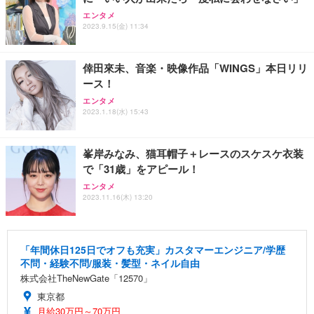
エンタメ
2023.9.15(金) 11:34
倖田來未、音楽・映像作品「WINGS」本日リリ
ース！
エンタメ
2023.1.18(水) 15:43
峯岸みなみ、猫耳帽子＋レースのスケスケ衣装
で「31歳」をアピール！
エンタメ
2023.11.16(木) 13:20
「年間休日125日でオフも充実」カスタマーエンジニア/学歴
不問・経験不問/服装・髪型・ネイル自由
株式会社TheNewGate「12570」
東京都
月給30万円～70万円