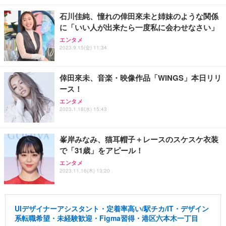
石川佳純、憧れの倖田來未と姉妹のような関係
に「いい人が出来たら一度私に会わせなさい」
エンタメ
2023.9.15(金) 11:34
倖田來未、音楽・映像作品「WINGS」本日リリ
ース！
エンタメ
2023.1.18(水) 15:43
峯岸みなみ、猫耳帽子＋レースのスケスケ衣装
で「31歳」をアピール！
エンタメ
2023.11.16(木) 13:20
UIデザイナーアシスタント・定着率高い/駅チカ/IT・デザイン
系転職希望・未経験歓迎・Figma習得・港区六本木一丁目