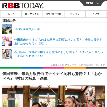
MENU
CLOSE
ホーム
IT・デジタル
SPEED TEST
エンタメ
ライフ
ホーム
注目記事
IT・デジタル
10G光回線導入レポ
IT・デジタルTOP
スマートフォン
SPEED TEST
倖田來未だらけの“ものまね王座決定戦”に本人も驚き「全員に優勝を
あげたかったです（笑）」
ネタ
ガジェット・ツール
エンタメ
石川佳純、憧れの倖田來未と姉妹のような関係に「いい人が出来たら
ショッピング
その他
一度私に会わせなさい」
エンタメTOP
映画・ドラマ
ライフ
韓流・K-POP
韓国・芸能
ライフTOP
グルメ
リリース一覧
倖田來未、最高月収告白でナイナイ岡村も驚愕？！『おか
音楽
スポーツ
ペット
ショッピング
べろ』 4枚目の写真・画像
プッシュ通知の停止方法
グラビア
ブログ
その他
ショッピング
その他