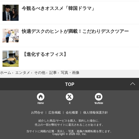
今観るべきオススメ「韓国ドラマ」
快適デスクのヒントが満載！こだわりデスクツアー
【進化するオフィス】
写真・画像
ホーム
›
エンタメ
›
その他
›
記事
›
TOP
Home
X
YouTube
お問合せ
広告掲載
会社概要
個人情報保護方針
紹介した商品/サービスを購入、契約した場合に、
売上の一部が弊社サイトに還元されることがあります。
当サイトに掲載の記事・見出し・写真・画像の無断転載を禁じます。
Copyright © 2026 IID, Inc.