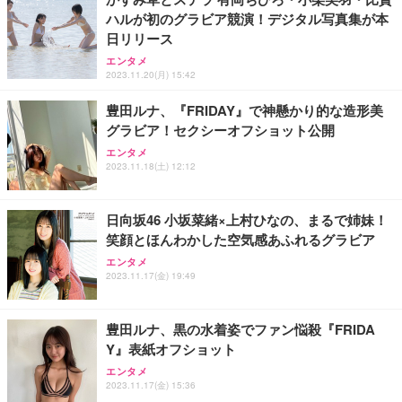
ハルが初のグラビア競演！デジタル写真集が本
日リリース
エンタメ
2023.11.20(月) 15:42
豊田ルナ、『FRIDAY』で神懸かり的な造形美
グラビア！セクシーオフショット公開
エンタメ
2023.11.18(土) 12:12
日向坂46 小坂菜緒×上村ひなの、まるで姉妹！
笑顔とほんわかした空気感あふれるグラビア
エンタメ
2023.11.17(金) 19:49
豊田ルナ、黒の水着姿でファン悩殺『FRIDA
Y』表紙オフショット
エンタメ
2023.11.17(金) 15:36