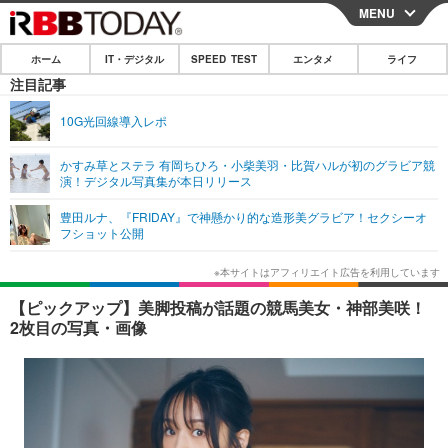
MENU
CLOSE
ホーム
IT・デジタル
SPEED TEST
エンタメ
ライフ
ホーム
注目記事
IT・デジタル
10G光回線導入レポ
IT・デジタルTOP
スマートフォン
SPEED TEST
かすみ草とステラ 有岡ちひろ・小柴美羽・比賀ハルが初のグラビア競
演！デジタル写真集が本日リリース
ネタ
ガジェット・ツール
エンタメ
豊田ルナ、『FRIDAY』で神懸かり的な造形美グラビア！セクシーオ
ショッピング
その他
フショット公開
エンタメTOP
映画・ドラマ
ライフ
韓流・K-POP
韓国・芸能
ライフTOP
グルメ
リリース一覧
【ピックアップ】美脚投稿が話題の競馬美女・神部美咲！
音楽
スポーツ
ペット
ショッピング
2枚目の写真・画像
プッシュ通知の停止方法
グラビア
ブログ
その他
ショッピング
その他