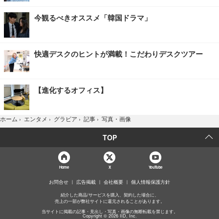
今観るべきオススメ「韓国ドラマ」
快適デスクのヒントが満載！こだわりデスクツアー
【進化するオフィス】
写真・画像
ホーム
›
エンタメ
›
グラビア
›
記事
›
TOP
Home
X
YouTube
お問合せ
広告掲載
会社概要
個人情報保護方針
紹介した商品/サービスを購入、契約した場合に、
売上の一部が弊社サイトに還元されることがあります。
当サイトに掲載の記事・見出し・写真・画像の無断転載を禁じます。
Copyright © 2026 IID, Inc.