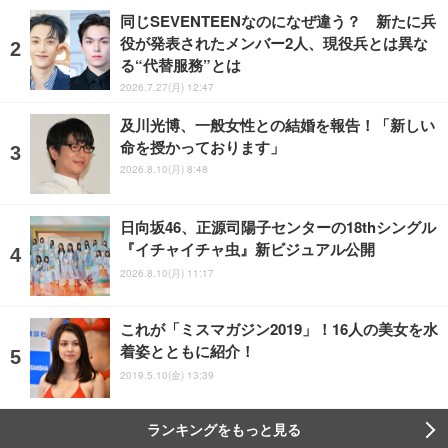
同じSEVENTEENなのになぜ違う？ 新たに兵
役が発表されたメンバー2人、現役兵とは異な
る“代替服務”とは
2026.7.27(月) 12:47
及川光博、一般女性との結婚を報告！「新しい
命を授かっております」
2026.8.10(月) 8:48
日向坂46、正源司陽子センターの18thシングル
『イチャイチャ虫』新ビジュアル公開
2026.8.10(月) 11:17
これが「ミスマガジン2019」！16人の美女を水
着姿とともに紹介！
2019.5.10(金) 13:39
ランキングをもっと見る