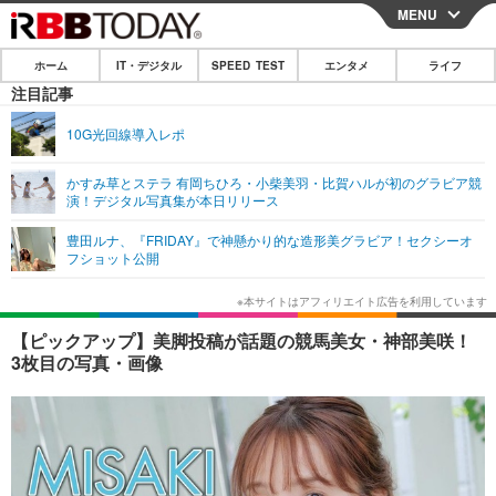
MENU
CLOSE
ホーム
IT・デジタル
SPEED TEST
エンタメ
ライフ
ホーム
注目記事
IT・デジタル
10G光回線導入レポ
IT・デジタルTOP
スマートフォン
SPEED TEST
かすみ草とステラ 有岡ちひろ・小柴美羽・比賀ハルが初のグラビア競
演！デジタル写真集が本日リリース
ネタ
ガジェット・ツール
エンタメ
豊田ルナ、『FRIDAY』で神懸かり的な造形美グラビア！セクシーオ
ショッピング
その他
フショット公開
エンタメTOP
映画・ドラマ
ライフ
韓流・K-POP
韓国・芸能
ライフTOP
グルメ
リリース一覧
【ピックアップ】美脚投稿が話題の競馬美女・神部美咲！
音楽
スポーツ
ペット
ショッピング
3枚目の写真・画像
プッシュ通知の停止方法
グラビア
ブログ
その他
ショッピング
その他