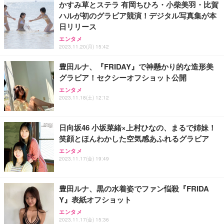
かすみ草とステラ 有岡ちひろ・小柴美羽・比賀
ハルが初のグラビア競演！デジタル写真集が本
日リリース
エンタメ
2023.11.20(月) 15:42
豊田ルナ、『FRIDAY』で神懸かり的な造形美
グラビア！セクシーオフショット公開
エンタメ
2023.11.18(土) 12:12
日向坂46 小坂菜緒×上村ひなの、まるで姉妹！
笑顔とほんわかした空気感あふれるグラビア
エンタメ
2023.11.17(金) 19:49
豊田ルナ、黒の水着姿でファン悩殺『FRIDA
Y』表紙オフショット
エンタメ
2023.11.17(金) 15:36