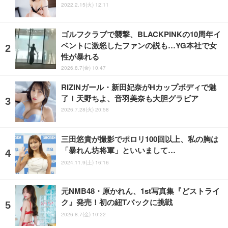
2022.2.15(火) 12:11
ゴルフクラブで襲撃、BLACKPINKの10周年イ
ベントに激怒したファンの説も…YG本社で女
性が暴れる
2026.8.7(金) 10:47
RIZINガール・新田妃奈がHカップボディで魅
了！天野ちよ、音羽美奈も大胆グラビア
2026.7.28(火) 20:58
三田悠貴が撮影でポロリ100回以上、私の胸は
「暴れん坊将軍」といいまして…
2024.11.9(土) 16:16
元NMB48・原かれん、1st写真集『どストライ
ク』発売！初の紐Tバックに挑戦
2026.8.7(金) 10:22