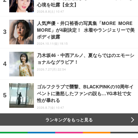
心境を吐露【全文】
2026.8.8(土) 10:47
人気声優・井口裕香の写真集「MORE MORE
MORE」が4刷決定！ 水着やランジェリーで美
ボディ披露
2024.10.11(金) 19:15
乃木坂46・中西アルノ、夏ならではのエモーシ
ョナルなグラビア！
2026.7.27(月) 22:54
ゴルフクラブで襲撃、BLACKPINKの10周年イ
ベントに激怒したファンの説も…YG本社で女
性が暴れる
2026.8.7(金) 10:47
ランキングをもっと見る