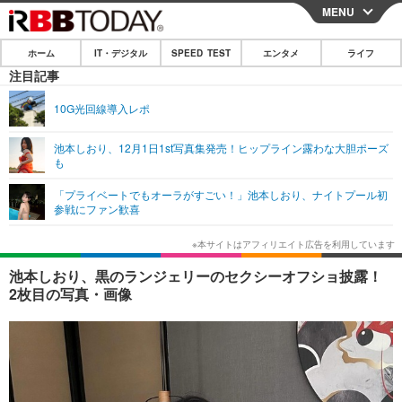
MENU
CLOSE
ホーム
IT・デジタル
SPEED TEST
エンタメ
ライフ
ホーム
注目記事
IT・デジタル
10G光回線導入レポ
IT・デジタルTOP
スマートフォン
SPEED TEST
池本しおり、12月1日1st写真集発売！ヒップライン露わな大胆ポーズ
も
ネタ
ガジェット・ツール
エンタメ
「プライベートでもオーラがすごい！」池本しおり、ナイトプール初
ショッピング
その他
参戦にファン歓喜
エンタメTOP
映画・ドラマ
ライフ
韓流・K-POP
韓国・芸能
ライフTOP
グルメ
リリース一覧
池本しおり、黒のランジェリーのセクシーオフショ披露！
音楽
スポーツ
ペット
ショッピング
2枚目の写真・画像
プッシュ通知の停止方法
グラビア
ブログ
その他
ショッピング
その他