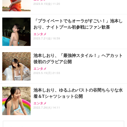
2023.9.15(金) 11:20
「プライベートでもオーラがすごい！」池本し
おり、ナイトプール初参戦にファン歓喜
エンタメ
2023.7.21(金) 16:59
池本しおり、「最強神スタイル！」ヘアカット
後初のグラビア公開
エンタメ
2023.5.15(月) 21:03
池本しおり、ゆるふわバストの谷間ちらりな水
着＆Tシャツショット公開
エンタメ
2022.7.26(火) 14:11