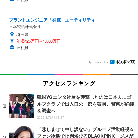
プラントエンジニア「発電・ユーティリティ」
日本製紙株式会社
埼玉県
年収426万円～1,000万円
正社員
Sponsored by
アクセスランキング
韓国YGエンタ社屋を襲撃したのは日本人…ゴ
ルフクラブで出入口の一部を破損、警察が経緯
を調査へ
2026.8.7(金) 18:47
「悲しませて申し訳ない」グループ活動軽視＆
ファン冷遇で批判浴びるBLACKPINK、ジスが