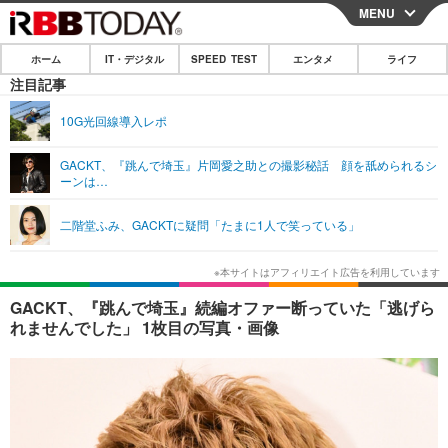
MENU
CLOSE
ホーム
IT・デジタル
SPEED TEST
エンタメ
ライフ
ホーム
注目記事
IT・デジタル
10G光回線導入レポ
IT・デジタルTOP
スマートフォン
SPEED TEST
GACKT、『跳んで埼玉』片岡愛之助との撮影秘話 顔を舐められるシ
ーンは…
ネタ
ガジェット・ツール
エンタメ
二階堂ふみ、GACKTに疑問「たまに1人で笑っている」
ショッピング
その他
エンタメTOP
映画・ドラマ
ライフ
韓流・K-POP
韓国・芸能
ライフTOP
グルメ
リリース一覧
GACKT、『跳んで埼玉』続編オファー断っていた「逃げら
音楽
スポーツ
ペット
ショッピング
れませんでした」 1枚目の写真・画像
プッシュ通知の停止方法
グラビア
ブログ
その他
ショッピング
その他