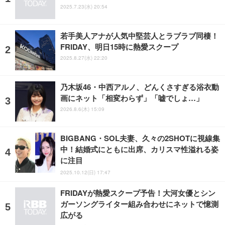
2025.7.23(水) 20:54
若手美人アナが人気中堅芸人とラブラブ同棲！
FRIDAY、明日15時に熱愛スクープ
2025.8.27(水) 22:20
乃木坂46・中西アルノ、どんくさすぎる浴衣動
画にネット「相変わらず」「嘘でしょ…」
2026.8.6(木) 15:09
BIGBANG・SOL夫妻、久々の2SHOTに視線集
中！結婚式にともに出席、カリスマ性溢れる姿
に注目
2025.10.12(日) 17:47
FRIDAYが熱愛スクープ予告！大河女優とシン
ガーソングライター組み合わせにネットで憶測
広がる