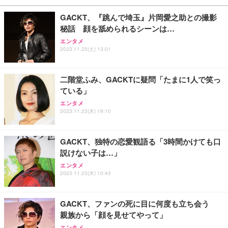
GACKT、『跳んで埼玉』片岡愛之助との撮影
秘話 顔を舐められるシーンは…
エンタメ
2023.11.25(土) 13:01
二階堂ふみ、GACKTに疑問「たまに1人で笑っ
ている」
エンタメ
2023.11.23(木) 19:10
GACKT、独特の恋愛観語る「3時間かけても口
説けない子は…」
エンタメ
2023.11.23(木) 10:43
GACKT、ファンの死に目に何度も立ち会う
親族から「顔を見せてやって」
エンタメ