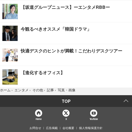
【坂道グループニュース】ーエンタメRBBー
今観るべきオススメ「韓国ドラマ」
快適デスクのヒントが満載！こだわりデスクツアー
【進化するオフィス】
写真・画像
ホーム
›
エンタメ
›
その他
›
記事
›
TOP
Home
X
YouTube
お問合せ
広告掲載
会社概要
個人情報保護方針