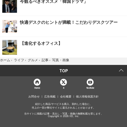
今観るべきオススメ「韓国ドラマ」
快適デスクのヒントが満載！こだわりデスクツアー
【進化するオフィス】
写真・画像
ホーム
›
ライフ
›
グルメ
›
記事
›
TOP
Home
X
YouTube
お問合せ
広告掲載
会社概要
個人情報保護方針
紹介した商品/サービスを購入、契約した場合に、
売上の一部が弊社サイトに還元されることがあります。
当サイトに掲載の記事・見出し・写真・画像の無断転載を禁じます。
Copyright © 2026 IID, Inc.