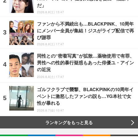
だ」
2026.8.8(土) 15:47
ファンから不満続出も…BLACKPINK、10周年
にメンバー全員が集結！ジスがライブ配信で再
び謝罪
2026.8.8(土) 17:47
同性との“密着写真”が拡散…薬物使用で有罪、
男性への性的暴行疑惑もあった俳優ユ・アイン
の近況
2026.8.8(土) 17:47
ゴルフクラブで襲撃、BLACKPINKの10周年イ
ベントに激怒したファンの説も…YG本社で女
性が暴れる
2026.8.7(金) 10:47
ランキングをもっと見る