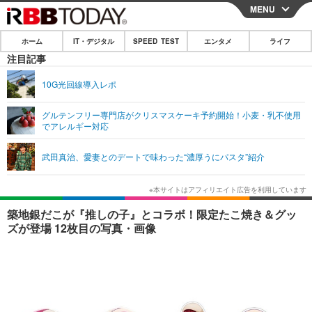
MENU
CLOSE
ホーム
IT・デジタル
SPEED TEST
エンタメ
ライフ
ホーム
注目記事
IT・デジタル
10G光回線導入レポ
IT・デジタルTOP
スマートフォン
SPEED TEST
グルテンフリー専門店がクリスマスケーキ予約開始！小麦・乳不使用
でアレルギー対応
ネタ
ガジェット・ツール
エンタメ
武田真治、愛妻とのデートで味わった“濃厚うにパスタ”紹介
ショッピング
その他
エンタメTOP
映画・ドラマ
ライフ
韓流・K-POP
韓国・芸能
ライフTOP
グルメ
リリース一覧
築地銀だこが『推しの子』とコラボ！限定たこ焼き＆グッ
音楽
スポーツ
ペット
ショッピング
ズが登場 12枚目の写真・画像
プッシュ通知の停止方法
グラビア
ブログ
その他
ショッピング
その他