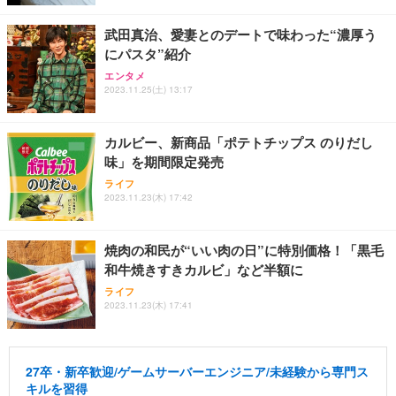
武田真治、愛妻とのデートで味わった“濃厚う
にパスタ”紹介
エンタメ
2023.11.25(土) 13:17
カルビー、新商品「ポテトチップス のりだし
味」を期間限定発売
ライフ
2023.11.23(木) 17:42
焼肉の和民が“いい肉の日”に特別価格！「黒毛
和牛焼きすきカルビ」など半額に
ライフ
2023.11.23(木) 17:41
27卒・新卒歓迎/ゲームサーバーエンジニア/未経験から専門ス
キルを習得