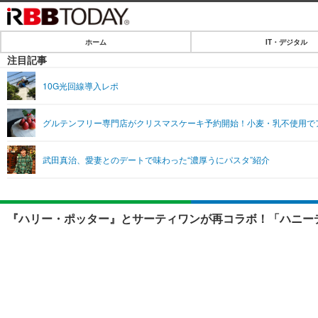
ホーム
IT・デジタル
ホーム
注目記事
IT・デジタル
10G光回線導入レポ
IT・デジタルTOP
SPEED TEST
グルテンフリー専門店がクリスマスケーキ予約開始！小麦・乳不使用で
ネタ
エンタメ
武田真治、愛妻とのデートで味わった“濃厚うにパスタ”紹介
ショッピング
エンタメTOP
ライフ
韓流・K-POP
ライフTOP
リリース一覧
『ハリー・ポッター』とサーティワンが再コラボ！「ハニー
音楽
ペット
プッシュ通知の停止方法
グラビア
その他
ショッピング