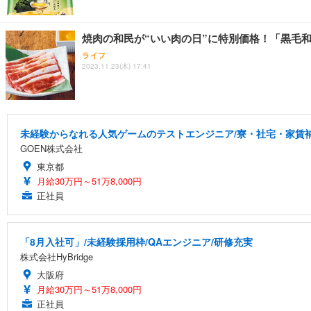
焼肉の和民が“いい肉の日”に特別価格！「黒毛
ライフ
2023.11.23(木) 17:41
未経験からなれる人気ゲームのテストエンジニア/寮・社宅・家賃
GOEN株式会社
東京都
月給30万円～51万8,000円
正社員
「8月入社可」/未経験採用枠/QAエンジニア/研修充実
株式会社HyBridge
大阪府
月給30万円～51万8,000円
正社員