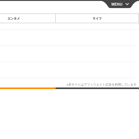
MENU
CLOSE
エンタメ
ライフ
スマートフォン
ガジェット・ツール
その他
映画・ドラマ
韓国・芸能
グルメ
スポーツ
ショッピング
ブログ
その他