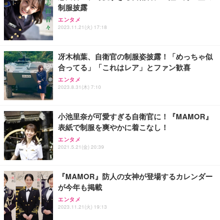
制服披露
エンタメ
2023.11.21(火) 17:18
冴木柚葉、自衛官の制服姿披露！「めっちゃ似
合ってる」「これはレア」とファン歓喜
エンタメ
2023.8.31(木) 7:10
小池里奈が可愛すぎる自衛官に！『MAMOR』
表紙で制服を爽やかに着こなし！
エンタメ
2021.5.21(金) 20:39
『MAMOR』防人の女神が登場するカレンダー
が今年も掲載
エンタメ
2023.11.21(火) 19:13