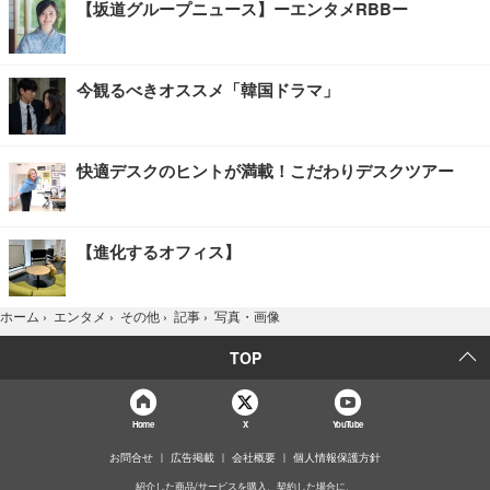
【坂道グループニュース】ーエンタメRBBー
今観るべきオススメ「韓国ドラマ」
快適デスクのヒントが満載！こだわりデスクツアー
【進化するオフィス】
写真・画像
ホーム
›
エンタメ
›
その他
›
記事
›
TOP
Home
X
YouTube
お問合せ
広告掲載
会社概要
個人情報保護方針
紹介した商品/サービスを購入、契約した場合に、