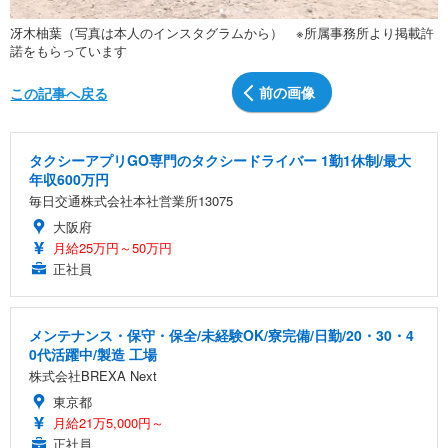
冴木柚葉（写真は本人のインスタグラムから） ※所属事務所より掲載許
諾をもらっています
前の画像
この記事へ戻る
タクシーアプリGO専門のタクシードライバー 1勤1休制/最大
年収600万円
毎日交通株式会社本社営業所13075
大阪府
月給25万円～50万円
正社員
メンテナンス・保守・保全/未経験OK/寮完備/日勤/20・30・4
0代活躍中/製造 工場
株式会社BREXA Next
東京都
月給21万5,000円～
正社員