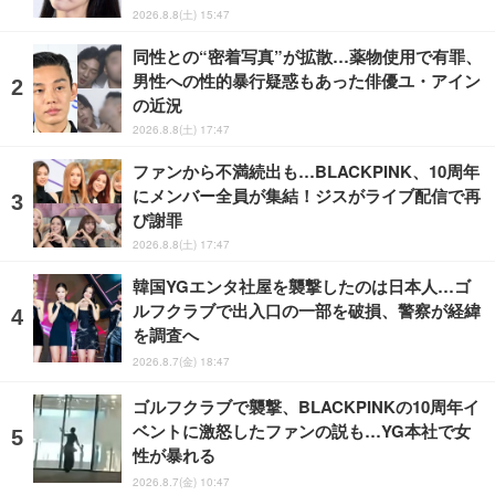
2026.8.8(土) 15:47
同性との“密着写真”が拡散…薬物使用で有罪、
男性への性的暴行疑惑もあった俳優ユ・アイン
の近況
2026.8.8(土) 17:47
ファンから不満続出も…BLACKPINK、10周年
にメンバー全員が集結！ジスがライブ配信で再
び謝罪
2026.8.8(土) 17:47
韓国YGエンタ社屋を襲撃したのは日本人…ゴ
ルフクラブで出入口の一部を破損、警察が経緯
を調査へ
2026.8.7(金) 18:47
ゴルフクラブで襲撃、BLACKPINKの10周年イ
ベントに激怒したファンの説も…YG本社で女
性が暴れる
2026.8.7(金) 10:47