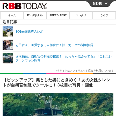
MENU
CLOSE
ホーム
IT・デジタル
SPEED TEST
エンタメ
ライフ
ホーム
注目記事
IT・デジタル
10G光回線導入レポ
IT・デジタルTOP
スマートフォン
SPEED TEST
志田音々、可愛すぎる自衛官に！陸・海・空の制服披露
ネタ
ガジェット・ツール
エンタメ
冴木柚葉、自衛官の制服姿披露！「めっちゃ似合ってる」「これはレ
ショッピング
その他
ア」とファン歓喜
エンタメTOP
映画・ドラマ
ライフ
韓流・K-POP
韓国・芸能
ライフTOP
グルメ
リリース一覧
【ピックアップ】凛とした姿にときめく！あの女性タレン
音楽
スポーツ
ペット
ショッピング
トが自衛官制服でクールに！ 3枚目の写真・画像
プッシュ通知の停止方法
グラビア
ブログ
その他
ショッピング
その他