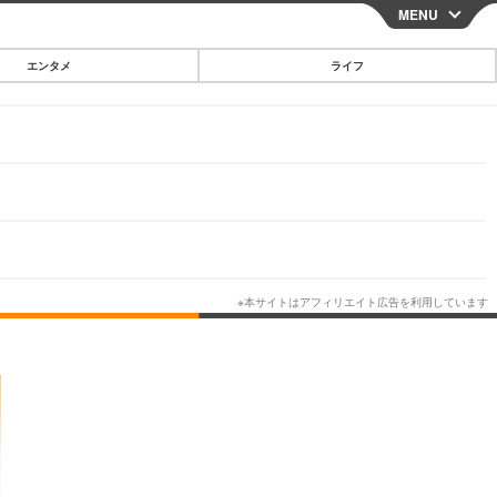
MENU
CLOSE
エンタメ
ライフ
スマートフォン
ガジェット・ツール
その他
映画・ドラマ
韓国・芸能
グルメ
スポーツ
ショッピング
ブログ
その他