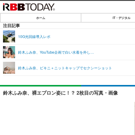
ホーム
IT・デジタル
ホーム
注目記事
IT・デジタル
10G光回線導入レポ
IT・デジタルTOP
SPEED TEST
鈴木ふみ奈、YouTube企画で白い水着を外し…
ネタ
エンタメ
鈴木ふみ奈、ビキニ＋ニットキャップでセクシーショット
ショッピング
エンタメTOP
ライフ
韓流・K-POP
ライフTOP
リリース一覧
鈴木ふみ奈、裸エプロン姿に！？ 2枚目の写真・画像
音楽
ペット
プッシュ通知の停止方法
グラビア
その他
ショッピング