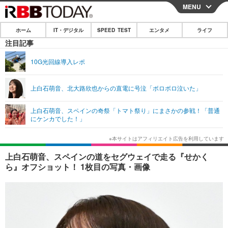
MENU
CLOSE
ホーム
IT・デジタル
SPEED TEST
エンタメ
ライフ
ホーム
注目記事
IT・デジタル
10G光回線導入レポ
IT・デジタルTOP
スマートフォン
SPEED TEST
上白石萌音、北大路欣也からの直電に号泣「ボロボロ泣いた」
ネタ
ガジェット・ツール
エンタメ
上白石萌音、スペインの奇祭「トマト祭り」にまさかの参戦！「普通
ショッピング
その他
にケンカでした！」
エンタメTOP
映画・ドラマ
ライフ
韓流・K-POP
韓国・芸能
ライフTOP
グルメ
リリース一覧
上白石萌音、スペインの道をセグウェイで走る『せかく
音楽
スポーツ
ペット
ショッピング
ら』オフショット！ 1枚目の写真・画像
プッシュ通知の停止方法
グラビア
ブログ
その他
ショッピング
その他