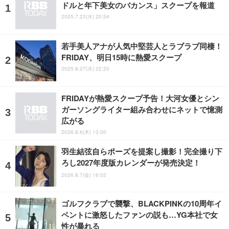
ドルと年下美女のバカンス」スクープを報道
2025.7.23(水) 20:54
若手美人アナが人気中堅芸人とラブラブ同棲！
FRIDAY、明日15時に熱愛スクープ
2025.8.27(水) 22:20
FRIDAYが熱愛スクープ予告！大河女優とシン
ガーソングライター組み合わせにネットで憶測
広がる
2026.8.6(木) 13:00
羽生結弦自らポーズを提案し撮影！完全撮り下
ろし2027年度版カレンダーが発売決定！
2026.8.7(金) 16:03
ゴルフクラブで襲撃、BLACKPINKの10周年イ
ベントに激怒したファンの説も…YG本社で女
性が暴れる