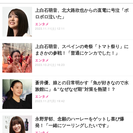
上白石萌音、北大路欣也からの直電に号泣「ボ
ロボロ泣いた」
エンタメ
2023.11.11(土) 12:11
上白石萌音、スペインの奇祭「トマト祭り」に
まさかの参戦！「普通にケンカでした！」
エンタメ
2023.10.21(土) 16:23
蒼井優、娘との日常明かす「魚が好きなので水
族館に」＆“なぜなぜ期”対策を熱望！？
エンタメ
2023.11.27(月) 19:42
永野芽郁、念願のハーレーをゲットし喜び爆
発！「一緒にツーリングしたいです」
エンタメ