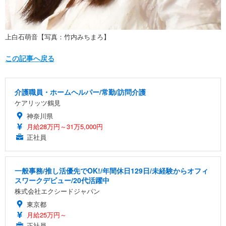
上白石萌音【写真：竹内みちまろ】
この記事へ戻る
介護職員・ホームヘルパー/常勤/訪問介護
ケアリッツ鶴見
神奈川県
月給28万円～31万5,000円
正社員
一般事務/推し活優先でOK!/年間休日129日/未経験からオフィ
スワークデビュー/20代活躍中
株式会社エクシードジャパン
東京都
月給25万円～
正社員