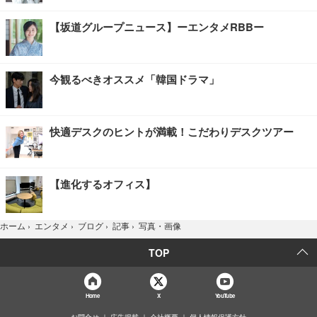
【坂道グループニュース】ーエンタメRBBー
今観るべきオススメ「韓国ドラマ」
快適デスクのヒントが満載！こだわりデスクツアー
【進化するオフィス】
写真・画像
ホーム
›
エンタメ
›
ブログ
›
記事
›
TOP
Home
X
YouTube