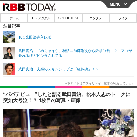
MENU
CLOSE
ホーム
IT・デジタル
SPEED TEST
エンタメ
ライフ
ホーム
注目記事
IT・デジタル
10G光回線導入レポ
IT・デジタルTOP
スマートフォン
SPEED TEST
武田真治、『めちゃイケ』秘話…加藤浩次から鉄拳制裁！？「アゴが
外れるほどビンタされてる」
ネタ
ガジェット・ツール
エンタメ
武田真治、夫婦のスキンシップは「組体操」！？
ショッピング
その他
エンタメTOP
映画・ドラマ
ライフ
韓流・K-POP
韓国・芸能
ライフTOP
グルメ
リリース一覧
“パパデビュー”したと語る武田真治、松本人志のトークに
音楽
スポーツ
ペット
ショッピング
突如大号泣！？ 4枚目の写真・画像
プッシュ通知の停止方法
グラビア
ブログ
その他
ショッピング
その他