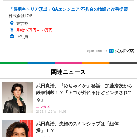
「長期キャリア形成」QAエンジニア/不具合の検証と改善提案
株式会社LOP
東京都
月給32万円～50万円
正社員
Sponsored by
関連ニュース
武田真治、『めちゃイケ』秘話…加藤浩次から
鉄拳制裁！？「アゴが外れるほどビンタされて
る」
エンタメ
2023.11.26(日) 14:03
武田真治、夫婦のスキンシップは「組体
操」！？