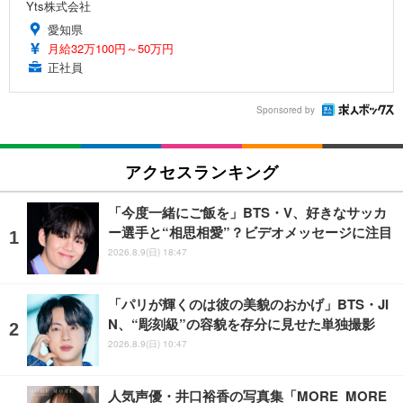
Yts株式会社
愛知県
月給32万100円～50万円
正社員
Sponsored by
アクセスランキング
「今度一緒にご飯を」BTS・V、好きなサッカ
ー選手と“相思相愛”？ビデオメッセージに注目
2026.8.9(日) 18:47
「パリが輝くのは彼の美貌のおかげ」BTS・JI
N、“彫刻級”の容貌を存分に見せた単独撮影
2026.8.9(日) 10:47
人気声優・井口裕香の写真集「MORE MORE