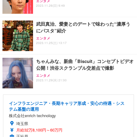
エンタメ
2023.11.26(日) 9:49
武田真治、愛妻とのデートで味わった“濃厚う
にパスタ”紹介
エンタメ
2023.11.25(土) 13:17
ちゃんみな、新曲「Biscuit」コンセプトビデオ
公開！渋谷スクランブル交差点で撮影
エンタメ
2023.11.29(水) 21:00
インフラエンジニア・長期キャリア形成・安心の待遇・シス
テム基盤の運用
株式会社enrich technology
埼玉県
月給32万8,100円～60万円
正社員