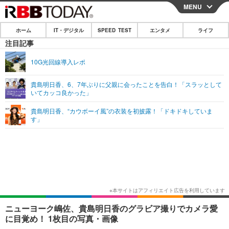
MENU
CLOSE
ホーム
IT・デジタル
SPEED TEST
エンタメ
ライフ
ホーム
注目記事
IT・デジタル
10G光回線導入レポ
IT・デジタルTOP
スマートフォン
SPEED TEST
貴島明日香、6、7年ぶりに父親に会ったことを告白！「スラッとして
いてカッコ良かった」
ネタ
ガジェット・ツール
エンタメ
貴島明日香、“カウボーイ風”の衣装を初披露！「ドキドキしていま
ショッピング
その他
す」
エンタメTOP
映画・ドラマ
ライフ
韓流・K-POP
韓国・芸能
ライフTOP
グルメ
リリース一覧
音楽
スポーツ
ペット
ショッピング
プッシュ通知の停止方法
グラビア
ブログ
その他
ショッピング
その他
ニューヨーク嶋佐、貴島明日香のグラビア撮りでカメラ愛
に目覚め！ 1枚目の写真・画像