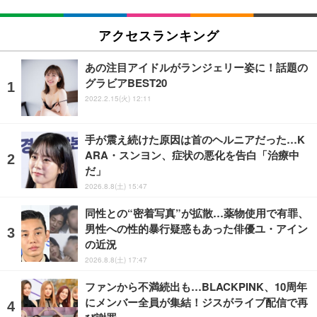
アクセスランキング
あの注目アイドルがランジェリー姿に！話題の
グラビアBEST20
2022.2.15(火) 12:11
手が震え続けた原因は首のヘルニアだった…K
ARA・スンヨン、症状の悪化を告白「治療中
だ」
2026.8.8(土) 15:47
同性との“密着写真”が拡散…薬物使用で有罪、
男性への性的暴行疑惑もあった俳優ユ・アイン
の近況
2026.8.8(土) 17:47
ファンから不満続出も…BLACKPINK、10周年
にメンバー全員が集結！ジスがライブ配信で再