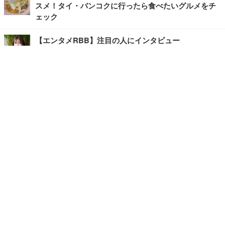
スメ！タイ・バンコクに行ったら食べたいグルメをチ
ェック
【エンタメRBB】注目の人にインタビュー
【坂道グループニュース】ーエンタメRBBー
今観るべきオススメ「韓国ドラマ」
快適デスクのヒントが満載！こだわりデスクツアー
【進化するオフィス】
写真・画像
ホーム
›
エンタメ
›
その他
›
記事
›