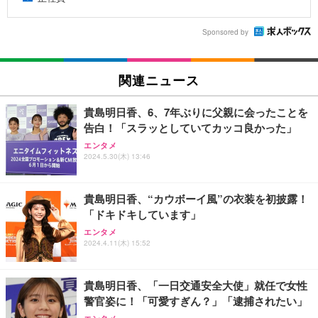
Sponsored by
関連ニュース
貴島明日香、6、7年ぶりに父親に会ったことを
告白！「スラッとしていてカッコ良かった」
エンタメ
2024.5.30(木) 13:46
貴島明日香、“カウボーイ風”の衣装を初披露！
「ドキドキしています」
エンタメ
2024.4.11(木) 15:52
貴島明日香、「一日交通安全大使」就任で女性
警官姿に！「可愛すぎん？」「逮捕されたい」