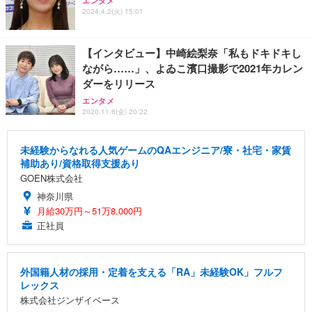
エンタメ
2024.4.2(火) 15:01
【インタビュー】中崎絵梨奈「私もドキドキし
ながら……」、よゐこ濱口撮影で2021年カレン
ダーをリリース
エンタメ
2020.11.6(金) 20:22
未経験からなれる人気ゲームのQAエンジニア/寮・社宅・家賃
補助あり/資格取得支援あり
GOEN株式会社
神奈川県
月給30万円～51万8,000円
正社員
外国籍人材の採用・定着を支える「RA」未経験OK」フルフ
レックス
株式会社ジンザイベース