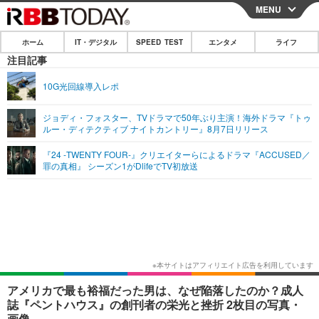
MENU
CLOSE
ホーム
IT・デジタル
SPEED TEST
エンタメ
ライフ
ホーム
注目記事
IT・デジタル
10G光回線導入レポ
IT・デジタルTOP
スマートフォン
SPEED TEST
ジョディ・フォスター、TVドラマで50年ぶり主演！海外ドラマ『トゥ
ルー・ディテクティブ ナイトカントリー』8月7日リリース
ネタ
ガジェット・ツール
エンタメ
『24 -TWENTY FOUR-』クリエイターらによるドラマ『ACCUSED／
ショッピング
その他
罪の真相』 シーズン1がDlifeでTV初放送
エンタメTOP
映画・ドラマ
ライフ
韓流・K-POP
韓国・芸能
ライフTOP
グルメ
リリース一覧
音楽
スポーツ
ペット
ショッピング
プッシュ通知の停止方法
グラビア
ブログ
その他
ショッピング
その他
アメリカで最も裕福だった男は、なぜ陥落したのか？成人
誌『ペントハウス』の創刊者の栄光と挫折 2枚目の写真・
画像