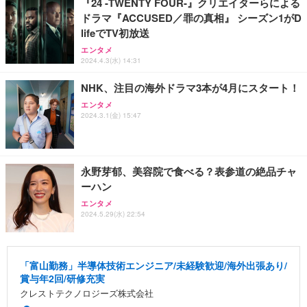
『24 -TWENTY FOUR-』クリエイターらによる
ドラマ『ACCUSED／罪の真相』 シーズン1がD
lifeでTV初放送
エンタメ
2024.4.3(水) 14:31
NHK、注目の海外ドラマ3本が4月にスタート！
エンタメ
2024.3.1(金) 15:47
永野芽郁、美容院で食べる？表参道の絶品チャ
ーハン
エンタメ
2024.5.29(水) 22:54
「富山勤務」半導体技術エンジニア/未経験歓迎/海外出張あり/
賞与年2回/研修充実
クレストテクノロジーズ株式会社