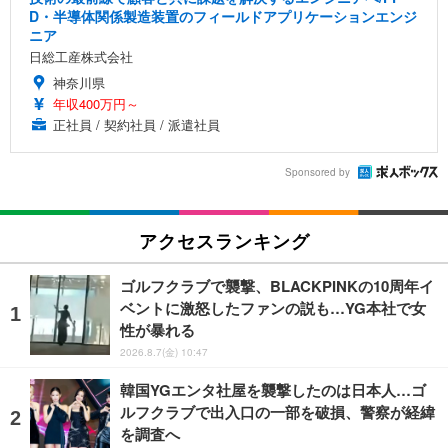
D・半導体関係製造装置のフィールドアプリケーションエンジ
ニア
日総工産株式会社
神奈川県
年収400万円～
正社員 / 契約社員 / 派遣社員
Sponsored by
アクセスランキング
ゴルフクラブで襲撃、BLACKPINKの10周年イ
ベントに激怒したファンの説も…YG本社で女
性が暴れる
2026.8.7(金) 10:47
韓国YGエンタ社屋を襲撃したのは日本人…ゴ
ルフクラブで出入口の一部を破損、警察が経緯
を調査へ