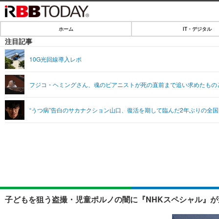
ホーム
IT・デジタル
ホーム
注目記事
IT・デジタル
10G光回線導入レポ
IT・デジタルTOP
SPEED TEST
フジコ・ヘミングさん、魂のピアニストが死の直前まで追い求めたもの
ネタ
エンタメ
“うつ病”告白のサカナクション山口、復活を期して臨んだ2年ぶりの全国ツアー
ショッピング
エンタメTOP
ライフ
韓流・K-POP
ライフTOP
リリース一覧
音楽
ペット
プッシュ通知の停止方法
グラビア
その他
ショッピング
子どもを狙う盗撮・児童ポルノの闇に『NHKスペシャル』が