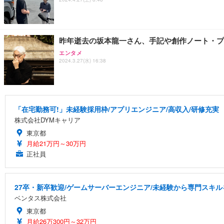
昨年逝去の坂本龍一さん、手記や創作ノート・プライ
エンタメ
2024.3.27(水) 16:38
「在宅勤務可!」未経験採用枠/アプリエンジニア/高収入/研修充実
株式会社DYMキャリア
東京都
月給21万円～30万円
正社員
27卒・新卒歓迎/ゲームサーバーエンジニア/未経験から専門スキル
ベンタス株式会社
東京都
月給26万300円～32万円