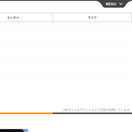
MENU
CLOSE
エンタメ
ライフ
スマートフォン
ガジェット・ツール
その他
映画・ドラマ
韓国・芸能
グルメ
スポーツ
ショッピング
ブログ
その他