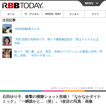
MENU
CLOSE
ホーム
IT・デジタル
SPEED TEST
エンタメ
ライフ
ホーム
注目記事
IT・デジタル
10G光回線導入レポ
IT・デジタルTOP
スマートフォン
SPEED TEST
“犬役”話題の石田ゆり子、朝ドラ撮影秘話語る「実はメイクさんは、
当初…」
ネタ
ガジェット・ツール
エンタメ
朝ドラ『虎に翼』はる・直言、夫婦のリアクションが最高と評判「仲
ショッピング
その他
良し夫婦」「今日イチ笑った」
エンタメTOP
映画・ドラマ
ライフ
韓流・K-POP
韓国・芸能
ライフTOP
グルメ
リリース一覧
音楽
スポーツ
ペット
ショッピング
プッシュ通知の停止方法
グラビア
ブログ
その他
ショッピング
その他
石田ゆり子、衝撃の寝癖ショット投稿！「なかなかダイナ
ミック」「一瞬誰かと…（笑）」 1枚目の写真・画像