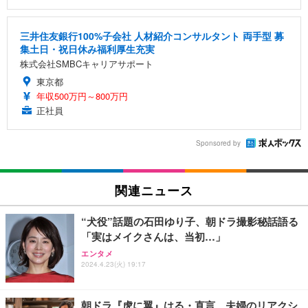
三井住友銀行100%子会社 人材紹介コンサルタント 両手型 募
集土日・祝日休み福利厚生充実
株式会社SMBCキャリアサポート
東京都
年収500万円～800万円
正社員
Sponsored by
関連ニュース
“犬役”話題の石田ゆり子、朝ドラ撮影秘話語る
「実はメイクさんは、当初…」
エンタメ
2024.4.23(火) 19:17
朝ドラ『虎に翼』はる・直言、夫婦のリアクシ