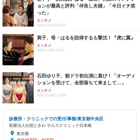
ョンが最高と評判「仲良し夫婦」「今日イチ笑
った」
エンタメ
2024.5.15(水) 22:27
寅子、母・はるを説得するも撃沈！『虎に翼』
エンタメ
2024.4.4(木) 13:43
石田ゆり子、朝ドラ初出演に喜び！「オーディ
ションを受けて、全部落ちて来まして…」
エンタメ
2023.10.28(土) 9:50
診療所・クリニックでの受付/事務/東京都中央区
医療法人社団ときわ サルスクリニック日本橋
東京都
月給22万円～33万円