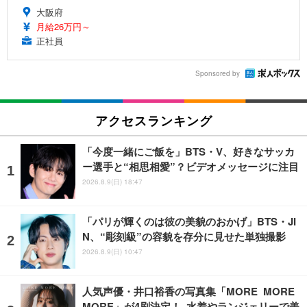
大阪府
月給26万円～
正社員
Sponsored by
アクセスランキング
「今度一緒にご飯を」BTS・V、好きなサッカ
ー選手と“相思相愛”？ビデオメッセージに注目
2026.8.9(日) 18:47
「パリが輝くのは彼の美貌のおかげ」BTS・JI
N、“彫刻級”の容貌を存分に見せた単独撮影
2026.8.9(日) 10:47
人気声優・井口裕香の写真集「MORE MORE
MORE」が4刷決定！ 水着やランジェリーで美