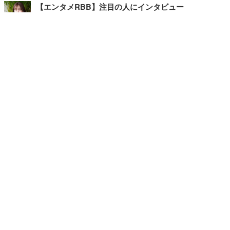
【エンタメRBB】注目の人にインタビュー
【坂道グループニュース】ーエンタメRBBー
今観るべきオススメ「韓国ドラマ」
快適デスクのヒントが満載！こだわりデスクツアー
【進化するオフィス】
写真・画像
ホーム
›
エンタメ
›
その他
›
記事
›
TOP