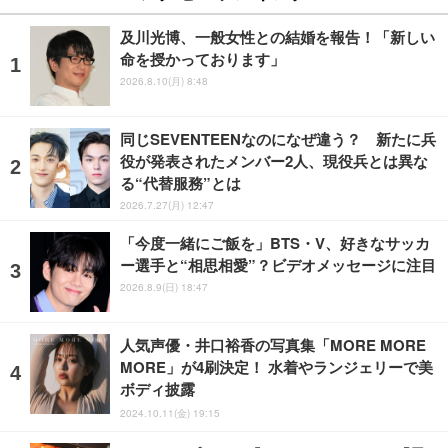
及川光博、一般女性との結婚を報告！「新しい
命を授かっております」
2026.8.10(月) 8:48
同じSEVENTEENなのになぜ違う？ 新たに兵
役が発表されたメンバー2人、現役兵とは異な
る“代替服務”とは
2026.7.27(月) 12:47
「今度一緒にご飯を」BTS・V、好きなサッカ
ー選手と“相思相愛”？ビデオメッセージに注目
2026.8.9(日) 18:47
人気声優・井口裕香の写真集「MORE MORE
MORE」が4刷決定！ 水着やランジェリーで美
ボディ披露
2024.10.11(金) 19:15