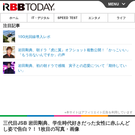
MENU
CLOSE
ホーム
IT・デジタル
SPEED TEST
エンタメ
ライフ
ホーム
注目記事
IT・デジタル
10G光回線導入レポ
IT・デジタルTOP
スマートフォン
SPEED TEST
岩田剛典、朝ドラ『虎に翼』オフショット複数公開！「かっこいい」
「もう出ないんですか」の声
ネタ
ガジェット・ツール
エンタメ
岩田剛典、初の朝ドラで感慨 寅子との恋愛について「期待してい
ショッピング
その他
い」
エンタメTOP
映画・ドラマ
ライフ
韓流・K-POP
韓国・芸能
ライフTOP
グルメ
リリース一覧
音楽
スポーツ
ペット
ショッピング
プッシュ通知の停止方法
グラビア
ブログ
その他
ショッピング
その他
三代目JSB 岩田剛典、学生時代好きだった女性に赤ふんど
し姿で告白？！ 1枚目の写真・画像