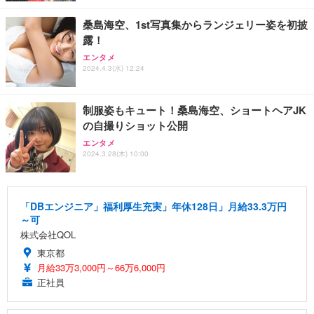
桑島海空、1st写真集からランジェリー姿を初披
露！
エンタメ
2024.4.3(水) 12:24
制服姿もキュート！桑島海空、ショートヘアJK
の自撮りショット公開
エンタメ
2024.3.28(木) 10:00
「DBエンジニア」福利厚生充実」年休128日」月給33.3万円
～可
株式会社QOL
東京都
月給33万3,000円～66万6,000円
正社員