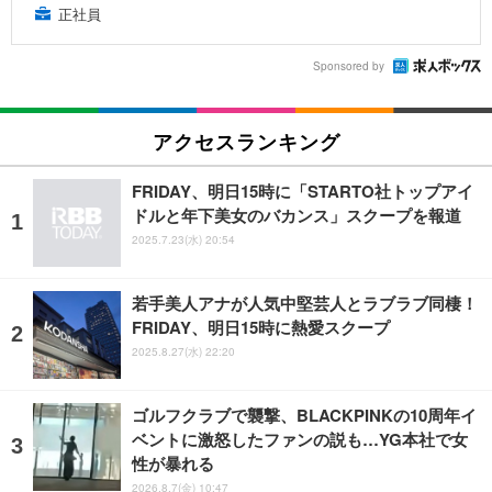
正社員
Sponsored by
アクセスランキング
FRIDAY、明日15時に「STARTO社トップアイ
ドルと年下美女のバカンス」スクープを報道
2025.7.23(水) 20:54
若手美人アナが人気中堅芸人とラブラブ同棲！
FRIDAY、明日15時に熱愛スクープ
2025.8.27(水) 22:20
ゴルフクラブで襲撃、BLACKPINKの10周年イ
ベントに激怒したファンの説も…YG本社で女
性が暴れる
2026.8.7(金) 10:47