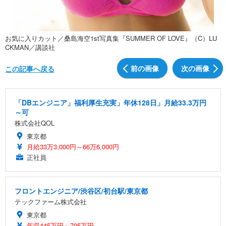
お気に入りカット／桑島海空1st写真集『SUMMER OF LOVE』（C）LU
CKMAN／講談社
前の画像
次の画像
この記事へ戻る
「DBエンジニア」福利厚生充実」年休128日」月給33.3万円
～可
株式会社QOL
東京都
月給33万3,000円～66万6,000円
正社員
フロントエンジニア/渋谷区/初台駅/東京都
テックファーム株式会社
東京都
年収445万円～705万円