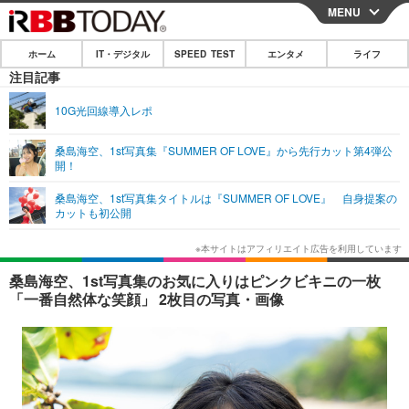
MENU
CLOSE
ホーム
IT・デジタル
SPEED TEST
エンタメ
ライフ
ホーム
注目記事
IT・デジタル
10G光回線導入レポ
IT・デジタルTOP
スマートフォン
SPEED TEST
桑島海空、1st写真集『SUMMER OF LOVE』から先行カット第4弾公
開！
ネタ
ガジェット・ツール
エンタメ
桑島海空、1st写真集タイトルは『SUMMER OF LOVE』 自身提案の
ショッピング
その他
カットも初公開
エンタメTOP
映画・ドラマ
ライフ
韓流・K-POP
韓国・芸能
ライフTOP
グルメ
リリース一覧
桑島海空、1st写真集のお気に入りはピンクビキニの一枚
音楽
スポーツ
ペット
ショッピング
「一番自然体な笑顔」 2枚目の写真・画像
プッシュ通知の停止方法
グラビア
ブログ
その他
ショッピング
その他