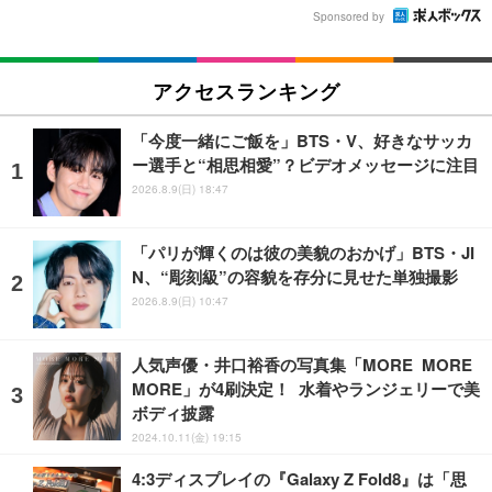
Sponsored by
アクセスランキング
「今度一緒にご飯を」BTS・V、好きなサッカ
ー選手と“相思相愛”？ビデオメッセージに注目
2026.8.9(日) 18:47
「パリが輝くのは彼の美貌のおかげ」BTS・JI
N、“彫刻級”の容貌を存分に見せた単独撮影
2026.8.9(日) 10:47
人気声優・井口裕香の写真集「MORE MORE
MORE」が4刷決定！ 水着やランジェリーで美
ボディ披露
2024.10.11(金) 19:15
4:3ディスプレイの『Galaxy Z Fold8』は「思