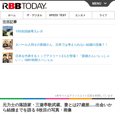
MENU
CLOSE
ホーム
IT・デジタル
SPEED TEST
エンタメ
ライフ
ホーム
注目記事
IT・デジタル
10G光回線導入レポ
IT・デジタルTOP
スマートフォン
SPEED TEST
ネパール人同士の新婚さん、日本では考えられない結婚の流儀？！
ネタ
ガジェット・ツール
エンタメ
日本を代表するトップアスリート2人が登場！『新婚さんいらっしゃ
ショッピング
その他
い！』GW1時間スペシャル
エンタメTOP
映画・ドラマ
ライフ
韓流・K-POP
韓国・芸能
ライフTOP
グルメ
リリース一覧
音楽
スポーツ
ペット
ショッピング
プッシュ通知の停止方法
グラビア
ブログ
その他
ショッピング
その他
元力士の落語家・三遊亭歌武蔵、妻とは27歳差......出会いか
ら結婚までを語る 8枚目の写真・画像