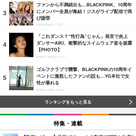
ファンから不満続出も…BLACKPINK、10周年
にメンバー全員が集結！ジスがライブ配信で再
び謝罪
2026.8.8(土) 17:47
「これダンス？“性行為”じゃん」発言で炎上
ダンサーAIKI、衝撃的なスイムウェア姿を披露
【PHOTO】
2025.7.29(火) 11:17
ゴルフクラブで襲撃、BLACKPINKの10周年イ
ベントに激怒したファンの説も…YG本社で女
性が暴れる
2026.8.7(金) 10:47
ランキングをもっと見る
特集・連載