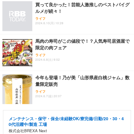
買って良かった！芸能人激推しのベストバイグ
ルメが続々！
ライフ
2024.6.10(月) 10:28
馬肉の寿司がこの値段で！？人気寿司居酒屋で
限定の肉フェア
ライフ
2024.6.8(土) 9:02
今年も登場！乃が美「山形県産白桃ジャム」数
量限定販売
ライフ
2024.6.7(金) 20:07
メンテナンス・保守・保全/未経験OK/寮完備/日勤/20・30・4
0代活躍中/製造 工場
株式会社BREXA Next