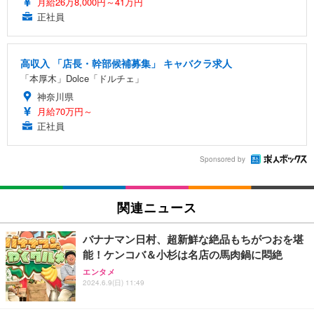
月給26万8,000円～41万円
正社員
高収入 「店長・幹部候補募集」 キャバクラ求人
「本厚木」Dolce「ドルチェ」
神奈川県
月給70万円～
正社員
Sponsored by
関連ニュース
バナナマン日村、超新鮮な絶品もちがつおを堪
能！ケンコバ＆小杉は名店の馬肉鍋に悶絶
エンタメ
2024.6.9(日) 11:49