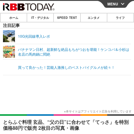
MENU
CLOSE
ホーム
IT・デジタル
SPEED TEST
エンタメ
ライフ
ホーム
注目記事
IT・デジタル
10G光回線導入レポ
IT・デジタルTOP
スマートフォン
SPEED TEST
バナナマン日村、超新鮮な絶品もちがつおを堪能！ケンコバ＆小杉は
名店の馬肉鍋に悶絶
ネタ
ガジェット・ツール
エンタメ
買って良かった！芸能人激推しのベストバイグルメが続々！
ショッピング
その他
エンタメTOP
映画・ドラマ
ライフ
韓流・K-POP
韓国・芸能
ライフTOP
グルメ
リリース一覧
音楽
スポーツ
ペット
ショッピング
プッシュ通知の停止方法
グラビア
ブログ
その他
ショッピング
その他
とらふぐ料理 玄品、“父の日”に合わせて「てっさ」を特別
価格88円で販売 2枚目の写真・画像