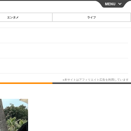
MENU
CLOSE
エンタメ
ライフ
スマートフォン
ガジェット・ツール
その他
映画・ドラマ
韓国・芸能
グルメ
スポーツ
ショッピング
ブログ
その他