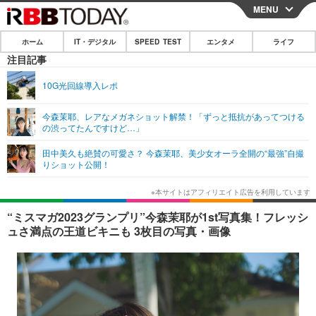
MENU
CLOSE
ホーム
IT・デジタル
SPEED TEST
エンタメ
ライフ
ホーム
注目記事
IT・デジタル
10G光回線導入レポ
IT・デジタルTOP
スマートフォン
SPEED TEST
今森茉耶、レアなメガネショット解禁！「ずっと抵抗があってつける
の渋ってたんですけど…」
ネタ
ガジェット・ツール
エンタメ
田中美久も絶賛の可愛さ？ 今森茉耶、美少女オーラ全開の“最強”自撮
ショッピング
その他
りショット公開！
エンタメTOP
映画・ドラマ
ライフ
韓流・K-POP
韓国・芸能
ライフTOP
グルメ
リリース一覧
“ミスマガ2023グランプリ”今森茉耶が1st写真集！フレッシ
音楽
スポーツ
ペット
ショッピング
ュさ満点の王道ビキニも 3枚目の写真・画像
プッシュ通知の停止方法
グラビア
ブログ
その他
ショッピング
その他