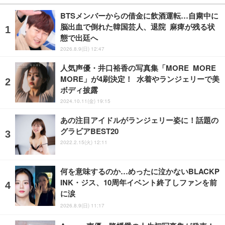
BTSメンバーからの借金に飲酒運転…自粛中に
脳出血で倒れた韓国芸人、退院 麻痺が残る状
態で出廷へ
2026.8.9(日) 12:47
人気声優・井口裕香の写真集「MORE MORE
MORE」が4刷決定！ 水着やランジェリーで美
ボディ披露
2024.10.11(金) 19:15
あの注目アイドルがランジェリー姿に！話題の
グラビアBEST20
2022.2.15(火) 12:11
何を意味するのか…めったに泣かないBLACKP
INK・ジス、10周年イベント終了しファンを前
に涙
2026.8.9(日) 11:17