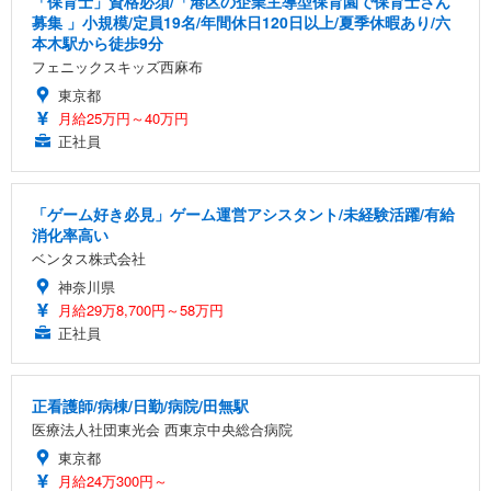
「保育士」資格必須/「港区の企業主導型保育園で保育士さん
募集 」小規模/定員19名/年間休日120日以上/夏季休暇あり/六
本木駅から徒歩9分
フェニックスキッズ西麻布
東京都
月給25万円～40万円
正社員
「ゲーム好き必見」ゲーム運営アシスタント/未経験活躍/有給
消化率高い
ベンタス株式会社
神奈川県
月給29万8,700円～58万円
正社員
正看護師/病棟/日勤/病院/田無駅
医療法人社団東光会 西東京中央総合病院
東京都
月給24万300円～