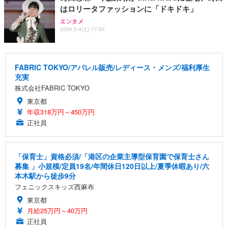
はロリータファッションに「ドキドキ」
エンタメ
2024.5.4(土) 17:50
FABRIC TOKYO/アパレル販売/レディース・メンズ/福利厚生
充実
株式会社FABRIC TOKYO
東京都
年収318万円～450万円
正社員
「保育士」資格必須/「港区の企業主導型保育園で保育士さん
募集 」小規模/定員19名/年間休日120日以上/夏季休暇あり/六
本木駅から徒歩9分
フェニックスキッズ西麻布
東京都
月給25万円～40万円
正社員