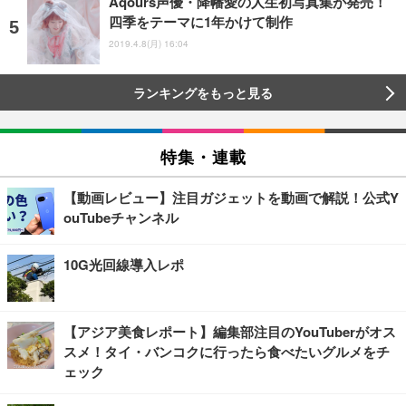
Aqours声優・降幡愛の人生初写真集が発売！
四季をテーマに1年かけて制作
2019.4.8(月) 16:04
ランキングをもっと見る
特集・連載
【動画レビュー】注目ガジェットを動画で解説！公式Y
ouTubeチャンネル
10G光回線導入レポ
【アジア美食レポート】編集部注目のYouTuberがオス
スメ！タイ・バンコクに行ったら食べたいグルメをチ
ェック