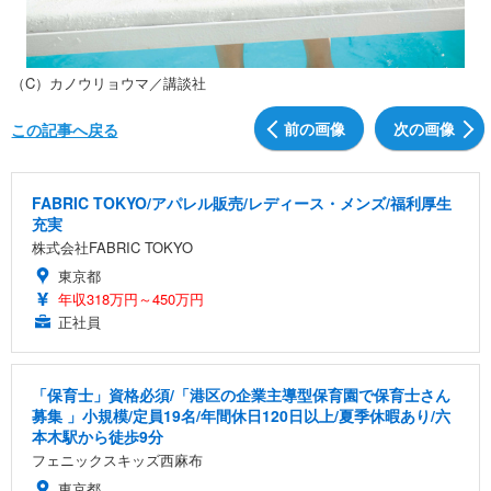
（C）カノウリョウマ／講談社
前の画像
次の画像
この記事へ戻る
FABRIC TOKYO/アパレル販売/レディース・メンズ/福利厚生
充実
株式会社FABRIC TOKYO
東京都
年収318万円～450万円
正社員
「保育士」資格必須/「港区の企業主導型保育園で保育士さん
募集 」小規模/定員19名/年間休日120日以上/夏季休暇あり/六
本木駅から徒歩9分
フェニックスキッズ西麻布
東京都