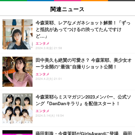
関連ニュース
今森茉耶、レアなメガネショット解禁！「ずっ
と抵抗があってつけるの渋ってたんですけ
ど…」
エンタメ
2024.3.8(金) 21:58
田中美久も絶賛の可愛さ？ 今森茉耶、美少女オ
ーラ全開の“最強”自撮りショット公開！
エンタメ
2024.4.2(火) 21:01
今森茉耶らミスマガジン2023メンバー、公式ソ
ング『DanDanキラリ』を配信スタート！
エンタメ
2024.5.14(火) 19:54
蒔田彩珠・今森茉耶がGirlsAwardに登場、蒔田