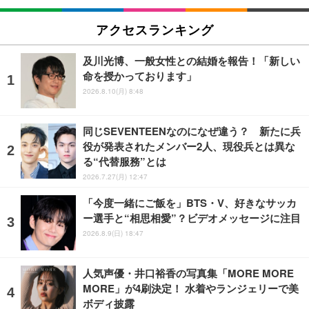
アクセスランキング
及川光博、一般女性との結婚を報告！「新しい
命を授かっております」
2026.8.10(月) 8:48
同じSEVENTEENなのになぜ違う？ 新たに兵
役が発表されたメンバー2人、現役兵とは異な
る“代替服務”とは
2026.7.27(月) 12:47
「今度一緒にご飯を」BTS・V、好きなサッカ
ー選手と“相思相愛”？ビデオメッセージに注目
2026.8.9(日) 18:47
人気声優・井口裕香の写真集「MORE MORE
MORE」が4刷決定！ 水着やランジェリーで美
ボディ披露