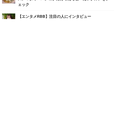
ェック
【エンタメRBB】注目の人にインタビュー
【坂道グループニュース】ーエンタメRBBー
今観るべきオススメ「韓国ドラマ」
快適デスクのヒントが満載！こだわりデスクツアー
【進化するオフィス】
写真・画像
ホーム
›
エンタメ
›
その他
›
記事
›