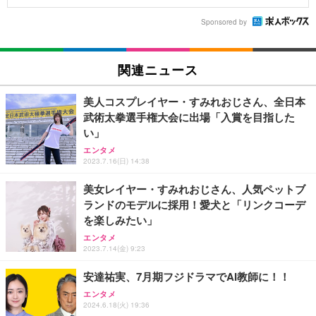
Sponsored by
関連ニュース
美人コスプレイヤー・すみれおじさん、全日本
武術太拳選手権大会に出場「入賞を目指した
い」
エンタメ
2023.7.16(日) 14:38
美女レイヤー・すみれおじさん、人気ペットブ
ランドのモデルに採用！愛犬と「リンクコーデ
を楽しみたい」
エンタメ
2023.7.14(金) 9:23
安達祐実、7月期フジドラマでAI教師に！！
エンタメ
2024.6.18(火) 19:36