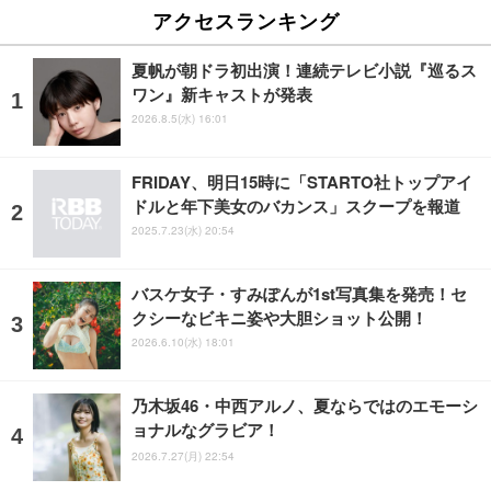
アクセスランキング
夏帆が朝ドラ初出演！連続テレビ小説『巡るス
ワン』新キャストが発表
2026.8.5(水) 16:01
FRIDAY、明日15時に「STARTO社トップアイ
ドルと年下美女のバカンス」スクープを報道
2025.7.23(水) 20:54
バスケ女子・すみぽんが1st写真集を発売！セ
クシーなビキニ姿や大胆ショット公開！
2026.6.10(水) 18:01
乃木坂46・中西アルノ、夏ならではのエモーシ
ョナルなグラビア！
2026.7.27(月) 22:54