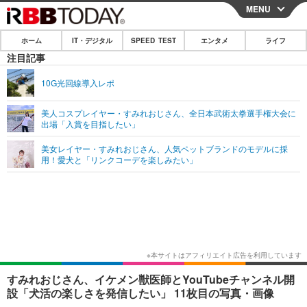
MENU
CLOSE
ホーム
IT・デジタル
SPEED TEST
エンタメ
ライフ
ホーム
注目記事
IT・デジタル
10G光回線導入レポ
IT・デジタルTOP
スマートフォン
SPEED TEST
美人コスプレイヤー・すみれおじさん、全日本武術太拳選手権大会に
出場「入賞を目指したい」
ネタ
ガジェット・ツール
エンタメ
美女レイヤー・すみれおじさん、人気ペットブランドのモデルに採
ショッピング
その他
用！愛犬と「リンクコーデを楽しみたい」
エンタメTOP
映画・ドラマ
ライフ
韓流・K-POP
韓国・芸能
ライフTOP
グルメ
リリース一覧
音楽
スポーツ
ペット
ショッピング
プッシュ通知の停止方法
グラビア
ブログ
その他
ショッピング
その他
すみれおじさん、イケメン獣医師とYouTubeチャンネル開
設「犬活の楽しさを発信したい」 11枚目の写真・画像