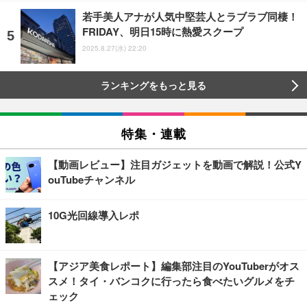
若手美人アナが人気中堅芸人とラブラブ同棲！
FRIDAY、明日15時に熱愛スクープ
2025.8.27(水) 22:20
ランキングをもっと見る
特集・連載
【動画レビュー】注目ガジェットを動画で解説！公式Y
ouTubeチャンネル
10G光回線導入レポ
【アジア美食レポート】編集部注目のYouTuberがオス
スメ！タイ・バンコクに行ったら食べたいグルメをチ
ェック