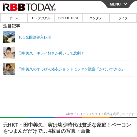
MENU
CLOSE
ホーム
IT・デジタル
SPEED TEST
エンタメ
ライフ
ホーム
注目記事
IT・デジタル
10G光回線導入レポ
IT・デジタルTOP
スマートフォン
SPEED TEST
田中美久、キレイ好きが災いして悲劇！
ネタ
ガジェット・ツール
エンタメ
田中美久のすっぴん浴衣ショットにファン歓喜「かわいすぎる」
ショッピング
その他
エンタメTOP
映画・ドラマ
ライフ
韓流・K-POP
韓国・芸能
ライフTOP
グルメ
リリース一覧
音楽
スポーツ
ペット
ショッピング
プッシュ通知の停止方法
グラビア
ブログ
その他
ショッピング
その他
元HKT・田中美久、実は幼少時代は貧乏な家庭！ベーコン
をつまんだだけで… 4枚目の写真・画像