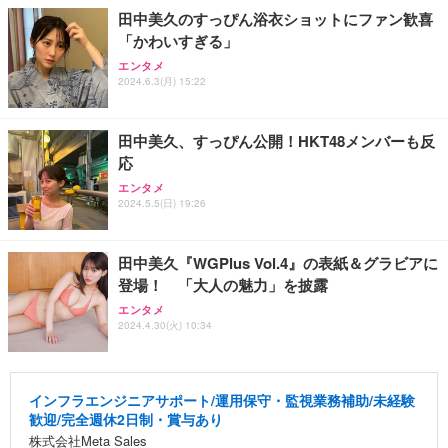
田中美久のすっぴん浴衣ショットにファン歓喜
「かわいすぎる」
エンタメ
2024.6.3(月) 15:22
田中美久、すっぴん公開！HKT48メンバーも反
応
エンタメ
2024.5.5(日) 19:26
田中美久『WGPlus Vol.4』の表紙＆グラビアに
登場！ 「大人の魅力」を披露
エンタメ
2024.4.30(火) 10:34
インフラエンジニアサポート/運用保守・監視業務補助/未経験
歓迎/完全週休2日制・賞与あり
株式会社Meta Sales