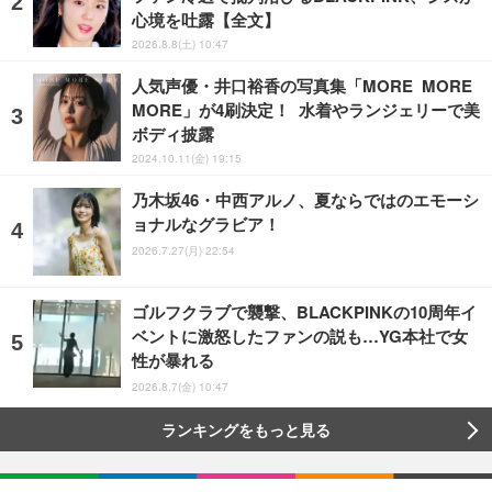
心境を吐露【全文】
2026.8.8(土) 10:47
人気声優・井口裕香の写真集「MORE MORE
MORE」が4刷決定！ 水着やランジェリーで美
ボディ披露
2024.10.11(金) 19:15
乃木坂46・中西アルノ、夏ならではのエモーシ
ョナルなグラビア！
2026.7.27(月) 22:54
ゴルフクラブで襲撃、BLACKPINKの10周年イ
ベントに激怒したファンの説も…YG本社で女
性が暴れる
2026.8.7(金) 10:47
ランキングをもっと見る