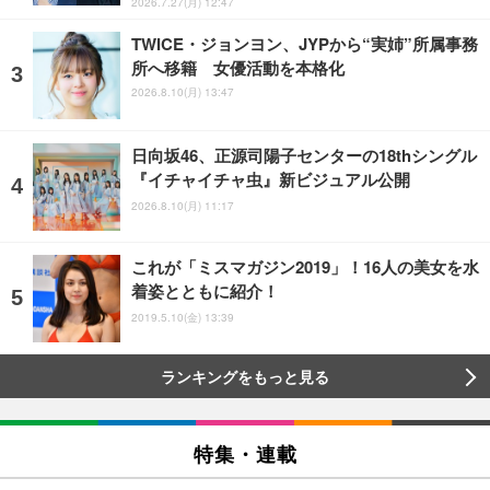
2026.7.27(月) 12:47
TWICE・ジョンヨン、JYPから“実姉”所属事務
所へ移籍 女優活動を本格化
2026.8.10(月) 13:47
日向坂46、正源司陽子センターの18thシングル
『イチャイチャ虫』新ビジュアル公開
2026.8.10(月) 11:17
これが「ミスマガジン2019」！16人の美女を水
着姿とともに紹介！
2019.5.10(金) 13:39
ランキングをもっと見る
特集・連載