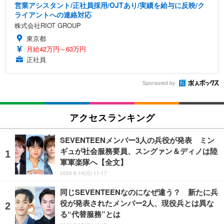
営業アシスタント/正社員採用/OJTあり/実績を給与に反映/ク
ライアントへの連絡対応
株式会社RIOT GROUP
東京都
月給42万円～63万円
正社員
Sponsored by
アクセスランキング
SEVENTEENメンバー3人の兵役が発表 ミン
ギュが社会服務要員、スングァン＆ディノは陸
軍軍楽隊へ【全文】
2026.8.10(月) 11:17
同じSEVENTEENなのになぜ違う？ 新たに兵
役が発表されたメンバー2人、現役兵とは異な
る“代替服務”とは