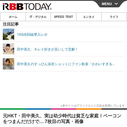
MENU
CLOSE
ホーム
IT・デジタル
SPEED TEST
エンタメ
ライフ
ホーム
注目記事
IT・デジタル
10G光回線導入レポ
IT・デジタルTOP
スマートフォン
SPEED TEST
田中美久、キレイ好きが災いして悲劇！
ネタ
ガジェット・ツール
エンタメ
田中美久のすっぴん浴衣ショットにファン歓喜「かわいすぎる」
ショッピング
その他
エンタメTOP
映画・ドラマ
ライフ
韓流・K-POP
韓国・芸能
ライフTOP
グルメ
リリース一覧
音楽
スポーツ
ペット
ショッピング
プッシュ通知の停止方法
グラビア
ブログ
その他
ショッピング
その他
元HKT・田中美久、実は幼少時代は貧乏な家庭！ベーコン
をつまんだだけで… 7枚目の写真・画像