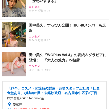
「かわいすぎる」
エンタメ
2024.6.3(月) 15:22
田中美久、すっぴん公開！HKT48メンバーも反
応
エンタメ
2024.5.5(日) 19:26
田中美久『WGPlus Vol.4』の表紙＆グラビアに
登場！ 「大人の魅力」を披露
エンタメ
2024.4.30(火) 10:34
「27卒」コスメ・化粧品の製造・充填スタッフ正社員「社員
食堂あり」/賞与年2回・未経験歓迎・名古屋市中区栄3丁目
株式会社enrich technology
愛知県