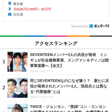
東京都
月給26万2,500円～32万円
正社員
Sponsored by
アクセスランキング
SEVENTEENメンバー3人の兵役が発表 ミン
ギュが社会服務要員、スングァン＆ディノは陸
軍軍楽隊へ【全文】
2026.8.10(月) 11:17
同じSEVENTEENなのになぜ違う？ 新たに兵
役が発表されたメンバー2人、現役兵とは異な
る“代替服務”とは
2026.7.27(月) 12:47
TWICE・ジョンヨン、“実姉”コン・スンヨン
が所属するVAROエンタと契約 女優活動を本