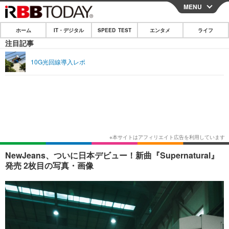
MENU
CLOSE
ホーム
IT・デジタル
SPEED TEST
エンタメ
ライフ
ホーム
注目記事
IT・デジタル
10G光回線導入レポ
IT・デジタルTOP
スマートフォン
SPEED TEST
ネタ
ガジェット・ツール
エンタメ
ショッピング
その他
エンタメTOP
映画・ドラマ
ライフ
韓流・K-POP
韓国・芸能
ライフTOP
グルメ
リリース一覧
NewJeans、ついに日本デビュー！新曲『Supernatural』
音楽
スポーツ
ペット
ショッピング
発売 2枚目の写真・画像
プッシュ通知の停止方法
グラビア
ブログ
その他
ショッピング
その他