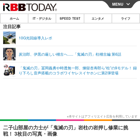
MENU
CLOSE
ホーム
IT・デジタル
SPEED TEST
エンタメ
ライフ
ホーム
注目記事
IT・デジタル
10G光回線導入レポ
IT・デジタルTOP
スマートフォン
SPEED TEST
炭治郎、伊黒の厳しい稽古へ......「鬼滅の刃」柱稽古編 第6話
ネタ
ガジェット・ツール
エンタメ
「鬼滅の刃」冨岡義勇や時透無一郎、煉獄杏寿郎ら“柱”の9モデル！ 録
ショッピング
その他
り下ろし音声搭載のコラボワイヤレスイヤホンに第2弾登場
エンタメTOP
映画・ドラマ
ライフ
韓流・K-POP
韓国・芸能
ライフTOP
グルメ
リリース一覧
音楽
スポーツ
ペット
ショッピング
プッシュ通知の停止方法
グラビア
ブログ
その他
ショッピング
その他
二子山部屋の力士が「鬼滅の刃」岩柱の岩押し修業に挑
戦！ 3枚目の写真・画像