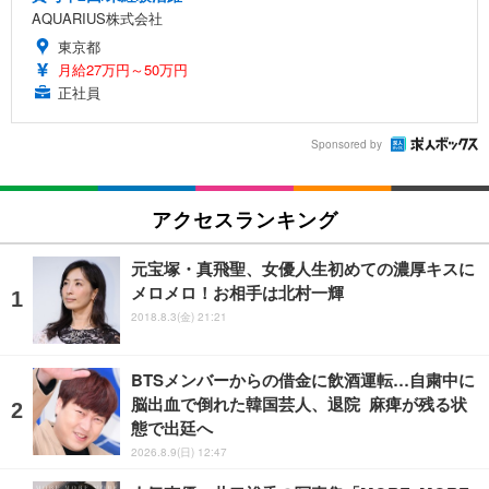
AQUARIUS株式会社
東京都
月給27万円～50万円
正社員
Sponsored by
アクセスランキング
元宝塚・真飛聖、女優人生初めての濃厚キスに
メロメロ！お相手は北村一輝
2018.8.3(金) 21:21
BTSメンバーからの借金に飲酒運転…自粛中に
脳出血で倒れた韓国芸人、退院 麻痺が残る状
態で出廷へ
2026.8.9(日) 12:47