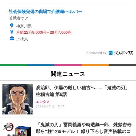
社会保険完備の職場で介護職/ヘルパー
若武者ケア
神奈川県
月給22万9,000円～28万7,000円
正社員
Sponsored by
関連ニュース
炭治郎、伊黒の厳しい稽古へ......「鬼滅の刃」
柱稽古編 第6話
エンタメ
2024.6.16(日) 15:47
「鬼滅の刃」冨岡義勇や時透無一郎、煉獄杏寿
郎ら“柱”の9モデル！ 録り下ろし音声搭載のコ