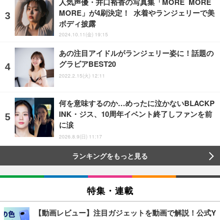
人気声優・井口裕香の写真集「MORE MORE
MORE」が4刷決定！ 水着やランジェリーで美
ボディ披露
2024.10.11(金) 19:15
あの注目アイドルがランジェリー姿に！話題の
グラビアBEST20
2022.2.15(火) 12:11
何を意味するのか…めったに泣かないBLACKP
INK・ジス、10周年イベント終了しファンを前
に涙
2026.8.9(日) 11:17
ランキングをもっと見る
特集・連載
【動画レビュー】注目ガジェットを動画で解説！公式Y