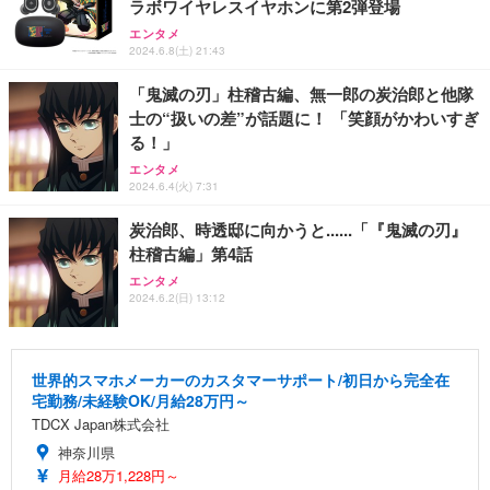
ラボワイヤレスイヤホンに第2弾登場
エンタメ
2024.6.8(土) 21:43
「鬼滅の刃」柱稽古編、無一郎の炭治郎と他隊
士の“扱いの差”が話題に！ 「笑顔がかわいすぎ
る！」
エンタメ
2024.6.4(火) 7:31
炭治郎、時透邸に向かうと......「『鬼滅の刃』
柱稽古編」第4話
エンタメ
2024.6.2(日) 13:12
世界的スマホメーカーのカスタマーサポート/初日から完全在
宅勤務/未経験OK/月給28万円～
TDCX Japan株式会社
神奈川県
月給28万1,228円～