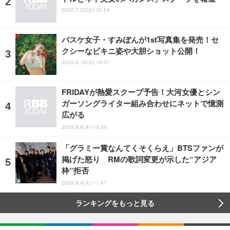
2025.7.23(水) 20:54
バスケ女子・すみぽんが1st写真集を発売！セ
クシーなビキニ姿や大胆ショット公開！
2026.6.10(水) 18:01
FRIDAYが熱愛スクープ予告！大河女優とシン
ガーソングライター組み合わせにネットで憶測
広がる
2026.8.6(木) 13:00
「グラミー賞なんてくそくらえ」BTSファンが
掲げた怒り RMの歌詞変更が示した“アジア
枠”拒否
2026.8.4(火) 11:47
ランキングをもっと見る