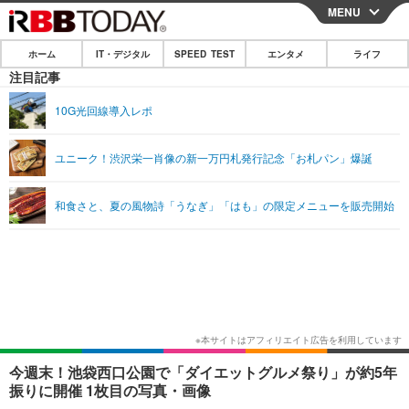
MENU
CLOSE
ホーム
IT・デジタル
SPEED TEST
エンタメ
ライフ
ホーム
注目記事
IT・デジタル
10G光回線導入レポ
IT・デジタルTOP
スマートフォン
SPEED TEST
ユニーク！渋沢栄一肖像の新一万円札発行記念「お札パン」爆誕
ネタ
ガジェット・ツール
エンタメ
和食さと、夏の風物詩「うなぎ」「はも」の限定メニューを販売開始
ショッピング
その他
エンタメTOP
映画・ドラマ
ライフ
韓流・K-POP
韓国・芸能
ライフTOP
グルメ
リリース一覧
音楽
スポーツ
ペット
ショッピング
プッシュ通知の停止方法
グラビア
ブログ
その他
ショッピング
その他
今週末！池袋西口公園で「ダイエットグルメ祭り」が約5年
振りに開催 1枚目の写真・画像