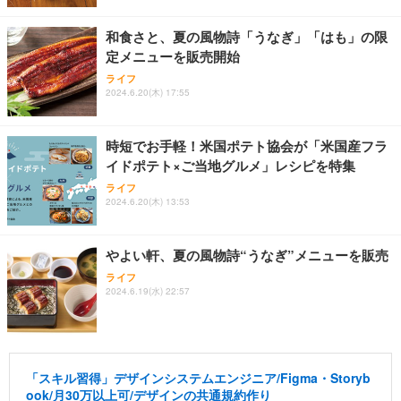
和食さと、夏の風物詩「うなぎ」「はも」の限
定メニューを販売開始
ライフ
2024.6.20(木) 17:55
時短でお手軽！米国ポテト協会が「米国産フラ
イドポテト×ご当地グルメ」レシピを特集
ライフ
2024.6.20(木) 13:53
やよい軒、夏の風物詩“うなぎ”メニューを販売
ライフ
2024.6.19(水) 22:57
「スキル習得」デザインシステムエンジニア/Figma・Storyb
ook/月30万以上可/デザインの共通規約作り