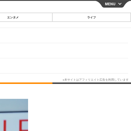
MENU
CLOSE
エンタメ
ライフ
スマートフォン
ガジェット・ツール
その他
映画・ドラマ
韓国・芸能
グルメ
スポーツ
ショッピング
ブログ
その他