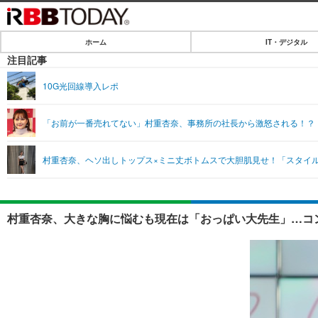
ホーム
IT・デジタル
ホーム
注目記事
IT・デジタル
10G光回線導入レポ
IT・デジタルTOP
SPEED TEST
「お前が一番売れてない」村重杏奈、事務所の社長から激怒される！？
ネタ
エンタメ
村重杏奈、ヘソ出しトップス×ミニ丈ボトムスで大胆肌見せ！「スタイ
ショッピング
エンタメTOP
ライフ
韓流・K-POP
ライフTOP
リリース一覧
村重杏奈、大きな胸に悩むも現在は「おっぱい大先生」…コン
音楽
ペット
プッシュ通知の停止方法
グラビア
その他
ショッピング