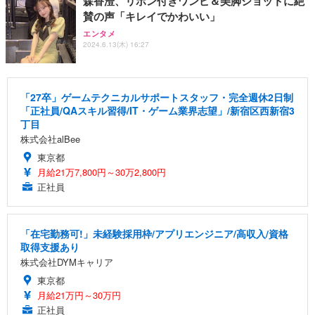
森香澄、リボン付きワンピ＆美脚ショットに絶
賛の声「キレイでかわいい」
エンタメ
2024.6.13(木) 16:27
「27卒」ゲームテクニカルサポートスタッフ・完全週休2日制
「正社員/QAスキル習得/IT・ゲーム業界志望」/新宿区西新宿3
丁目
株式会社alBee
東京都
月給21万7,800円～30万2,800円
正社員
「在宅勤務可!」未経験採用枠/アプリエンジニア/高収入/資格
取得支援あり
株式会社DYMキャリア
東京都
月給21万円～30万円
正社員