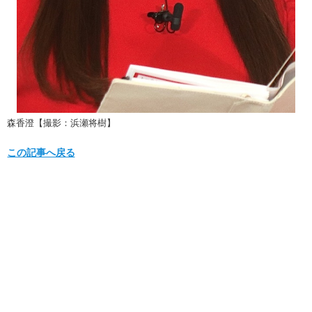
森香澄【撮影：浜瀬将樹】
この記事へ戻る