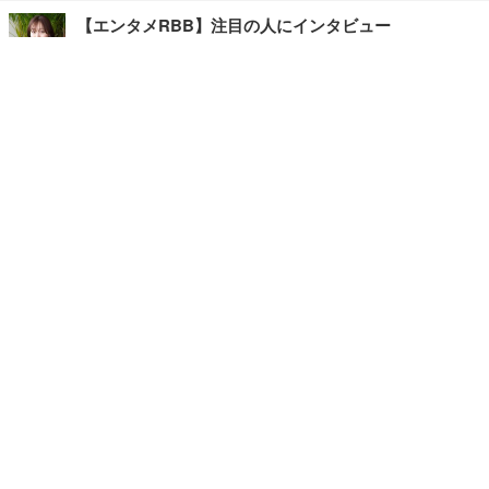
【エンタメRBB】注目の人にインタビュー
【坂道グループニュース】ーエンタメRBBー
今観るべきオススメ「韓国ドラマ」
快適デスクのヒントが満載！こだわりデスクツアー
【進化するオフィス】
写真・画像
ホーム
›
エンタメ
›
その他
›
記事
›
TOP