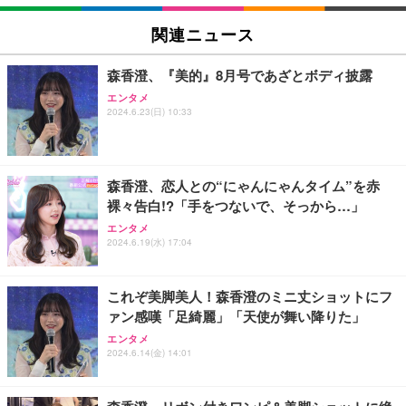
関連ニュース
森香澄、『美的』8月号であざとボディ披露
エンタメ
2024.6.23(日) 10:33
森香澄、恋人との“にゃんにゃんタイム”を赤
裸々告白!?「手をつないで、そっから…」
エンタメ
2024.6.19(水) 17:04
これぞ美脚美人！森香澄のミニ丈ショットにフ
ァン感嘆「足綺麗」「天使が舞い降りた」
エンタメ
2024.6.14(金) 14:01