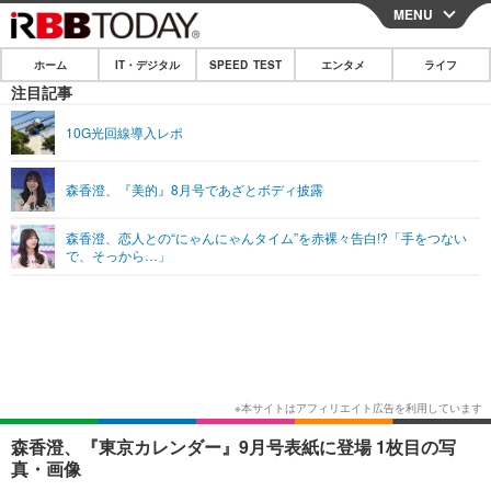
MENU
CLOSE
ホーム
IT・デジタル
SPEED TEST
エンタメ
ライフ
ホーム
注目記事
IT・デジタル
10G光回線導入レポ
IT・デジタルTOP
スマートフォン
SPEED TEST
森香澄、『美的』8月号であざとボディ披露
ネタ
ガジェット・ツール
エンタメ
森香澄、恋人との“にゃんにゃんタイム”を赤裸々告白!?「手をつない
ショッピング
その他
で、そっから…」
エンタメTOP
映画・ドラマ
ライフ
韓流・K-POP
韓国・芸能
ライフTOP
グルメ
リリース一覧
音楽
スポーツ
ペット
ショッピング
プッシュ通知の停止方法
グラビア
ブログ
その他
ショッピング
その他
森香澄、『東京カレンダー』9月号表紙に登場 1枚目の写
真・画像