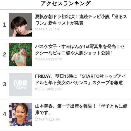
アクセスランキング
夏帆が朝ドラ初出演！連続テレビ小説『巡るス
ワン』新キャストが発表
2026.8.5(水) 16:01
バスケ女子・すみぽんが1st写真集を発売！セ
クシーなビキニ姿や大胆ショット公開！
2026.6.10(水) 18:01
FRIDAY、明日15時に「STARTO社トップアイ
ドルと年下美女のバカンス」スクープを報道
2025.7.23(水) 20:54
山本舞香、第一子出産を報告！「母子ともに健
康です」
2026.8.7(金) 8:10