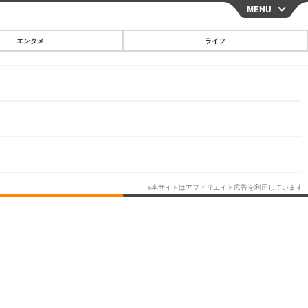
MENU
CLOSE
エンタメ
ライフ
スマートフォン
ガジェット・ツール
その他
映画・ドラマ
韓国・芸能
グルメ
スポーツ
ショッピング
ブログ
その他