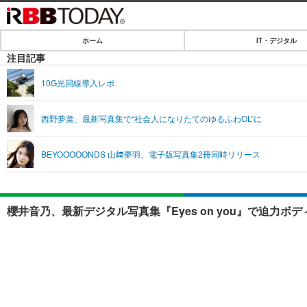
ホーム
IT・デジタル
ホーム
注目記事
IT・デジタル
10G光回線導入レポ
IT・デジタルTOP
SPEED TEST
西野夢菜、最新写真集で“社会人になりたてのゆるふわOL”に
ネタ
エンタメ
BEYOOOOONDS 山﨑夢羽、電子版写真集2冊同時リリース
ショッピング
エンタメTOP
ライフ
韓流・K-POP
ライフTOP
リリース一覧
櫻井音乃、最新デジタル写真集『Eyes on you』で迫力ボ
音楽
ペット
プッシュ通知の停止方法
グラビア
その他
ショッピング