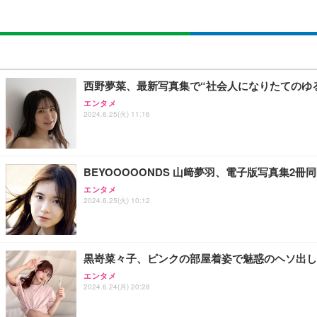
西野夢菜、最新写真集で“社会人になりたてのゆる
エンタメ
2024.6.25(火) 11:16
BEYOOOOONDS 山﨑夢羽、電子版写真集2冊
エンタメ
2024.6.25(火) 10:12
黒嵜菜々子、ピンクの部屋着姿で魅惑のヘソ出し
エンタメ
2024.6.24(月) 20:28