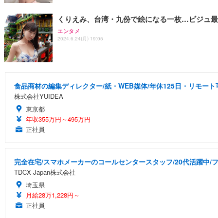
くりえみ、台湾・九份で絵になる一枚…ビジュ最
エンタメ
2024.6.24(月) 19:05
食品商材の編集ディレクター/紙・WEB媒体/年休125日・リモート
株式会社YUIDEA
東京都
年収355万円～495万円
正社員
完全在宅/スマホメーカーのコールセンタースタッフ/20代活躍中/フ
TDCX Japan株式会社
埼玉県
月給28万1,228円～
正社員