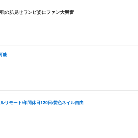
強の肌見せワンピ姿にファン大興奮
可能
ルリモート/年間休日120日/髪色ネイル自由