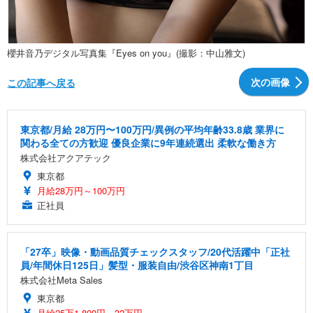
櫻井音乃デジタル写真集『Eyes on you』(撮影：中山雅文)
次の画像
この記事へ戻る
東京都/月給 28万円〜100万円/異例の平均年齢33.8歳 業界に
関わる全ての方歓迎 優良企業に9年連続選出 柔軟な働き方
株式会社アクアテック
東京都
月給28万円～100万円
正社員
「27卒」映像・動画品質チェックスタッフ/20代活躍中「正社
員/年間休日125日」髪型・服装自由/渋谷区神南1丁目
株式会社Meta Sales
東京都
月給25万1,800円～32万円