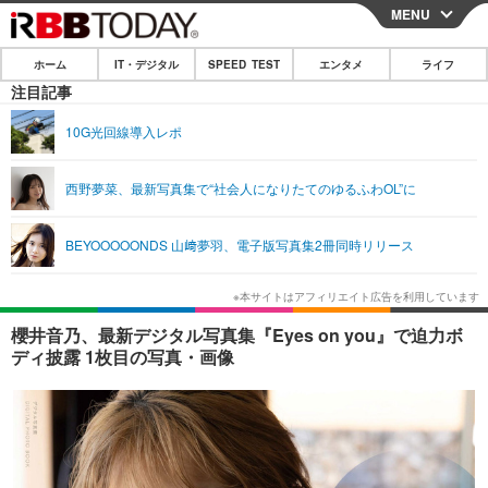
MENU
CLOSE
ホーム
IT・デジタル
SPEED TEST
エンタメ
ライフ
ホーム
注目記事
IT・デジタル
10G光回線導入レポ
IT・デジタルTOP
スマートフォン
SPEED TEST
西野夢菜、最新写真集で“社会人になりたてのゆるふわOL”に
ネタ
ガジェット・ツール
エンタメ
BEYOOOOONDS 山﨑夢羽、電子版写真集2冊同時リリース
ショッピング
その他
エンタメTOP
映画・ドラマ
ライフ
韓流・K-POP
韓国・芸能
ライフTOP
グルメ
リリース一覧
櫻井音乃、最新デジタル写真集『Eyes on you』で迫力ボ
音楽
スポーツ
ペット
ショッピング
ディ披露 1枚目の写真・画像
プッシュ通知の停止方法
グラビア
ブログ
その他
ショッピング
その他