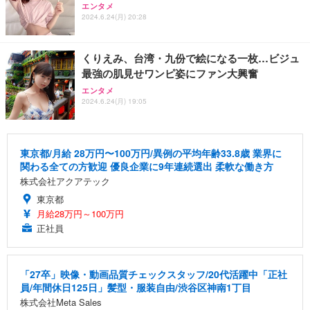
エンタメ
2024.6.24(月) 20:28
くりえみ、台湾・九份で絵になる一枚…ビジュ
最強の肌見せワンピ姿にファン大興奮
エンタメ
2024.6.24(月) 19:05
東京都/月給 28万円〜100万円/異例の平均年齢33.8歳 業界に
関わる全ての方歓迎 優良企業に9年連続選出 柔軟な働き方
株式会社アクアテック
東京都
月給28万円～100万円
正社員
「27卒」映像・動画品質チェックスタッフ/20代活躍中「正社
員/年間休日125日」髪型・服装自由/渋谷区神南1丁目
株式会社Meta Sales