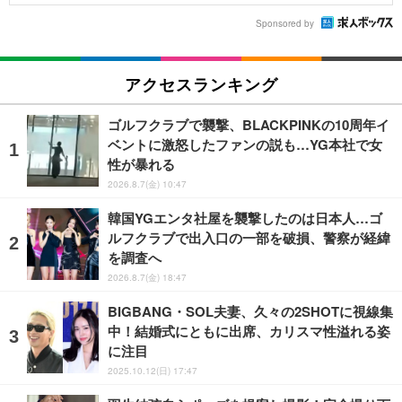
Sponsored by
アクセスランキング
ゴルフクラブで襲撃、BLACKPINKの10周年イ
ベントに激怒したファンの説も…YG本社で女
性が暴れる
2026.8.7(金) 10:47
韓国YGエンタ社屋を襲撃したのは日本人…ゴ
ルフクラブで出入口の一部を破損、警察が経緯
を調査へ
2026.8.7(金) 18:47
BIGBANG・SOL夫妻、久々の2SHOTに視線集
中！結婚式にともに出席、カリスマ性溢れる姿
に注目
2025.10.12(日) 17:47