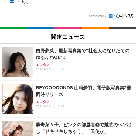
正社員
Sponsored by
関連ニュース
西野夢菜、最新写真集で“社会人になりたての
ゆるふわOL”に
エンタメ
2024.6.25(火) 11:16
BEYOOOOONDS 山﨑夢羽、電子版写真集2冊
同時リリース
エンタメ
2024.6.25(火) 10:12
黒嵜菜々子、ピンクの部屋着姿で魅惑のヘソ出
し「ドキドキしちゃう」「天使か」