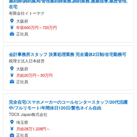
薬剤師/調剤薬局/管理薬剤師業務,調剤業務,服薬指導,薬歴管理,
在宅
有限会社イトーヤク
大阪府
年収600万円～720万円
正社員
会計事務所スタッフ 決算処理業務 完全週休2日制/在宅勤務可
税理士法人日本経営
大阪府
月給20万円～30万円
正社員
完全在宅/スマホメーカーのコールセンタースタッフ/20代活躍
中/フルリモート/年間休日120日/髪色ネイル自由
TDCX Japan株式会社
埼玉県
月給28万1,228円～
正社員