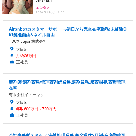
エンタメ
2024.5.14(火) 19:06
Airbnbのカスタマーサポート/初日から完全在宅勤務!未経験O
K!髪色自由&ネイル自由
TDCX Japan株式会社
大阪府
月給26万円～
正社員
薬剤師/調剤薬局/管理薬剤師業務,調剤業務,服薬指導,薬歴管理,
在宅
有限会社イトーヤク
大阪府
年収600万円～720万円
正社員
会計事務所スタッフ 決算処理業務 完全週休2日制/在宅勤務可