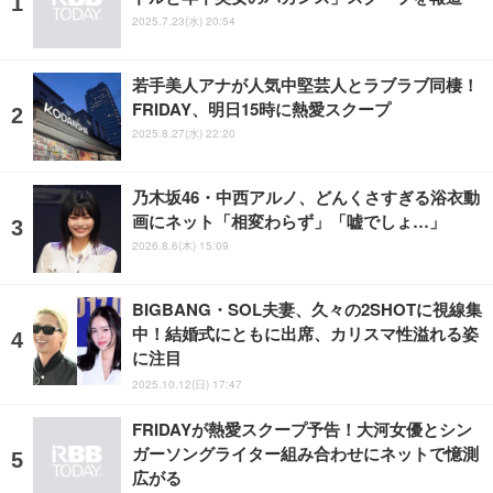
2025.7.23(水) 20:54
若手美人アナが人気中堅芸人とラブラブ同棲！
FRIDAY、明日15時に熱愛スクープ
2025.8.27(水) 22:20
乃木坂46・中西アルノ、どんくさすぎる浴衣動
画にネット「相変わらず」「嘘でしょ…」
2026.8.6(木) 15:09
BIGBANG・SOL夫妻、久々の2SHOTに視線集
中！結婚式にともに出席、カリスマ性溢れる姿
に注目
2025.10.12(日) 17:47
FRIDAYが熱愛スクープ予告！大河女優とシン
ガーソングライター組み合わせにネットで憶測
広がる