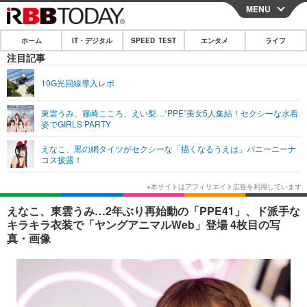
MENU
CLOSE
ホーム
IT・デジタル
SPEED TEST
エンタメ
ライフ
ホーム
注目記事
IT・デジタル
10G光回線導入レポ
IT・デジタルTOP
スマートフォン
SPEED TEST
東雲うみ、篠崎こころ、えい梨…“PPE”美女5人集結！セクシーな水着
姿でGIRLS PARTY
ネタ
ガジェット・ツール
エンタメ
えなこ、黒の網タイツがセクシーな「描くなるうえは」バニーニーナ
ショッピング
その他
コス披露！
エンタメTOP
映画・ドラマ
ライフ
韓流・K-POP
韓国・芸能
ライフTOP
グルメ
リリース一覧
えなこ、東雲うみ…2年ぶり再始動の「PPE41」、ド派手な
音楽
スポーツ
ペット
ショッピング
キラキラ衣装で「ヤングアニマルWeb」登場 4枚目の写
プッシュ通知の停止方法
真・画像
グラビア
ブログ
その他
ショッピング
その他