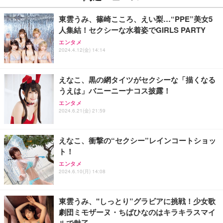
東雲うみ、篠崎こころ、えい梨…“PPE”美女5
人集結！セクシーな水着姿でGIRLS PARTY
エンタメ
2024.4.12(金) 14:14
えなこ、黒の網タイツがセクシーな「描くなる
うえは」バニーニーナコス披露！
エンタメ
2024.6.21(金) 21:59
えなこ、衝撃の“セクシー”レインコートショッ
ト！
エンタメ
2024.6.10(月) 14:08
東雲うみ、"しっとり”グラビアに挑戦！少女歌
劇団ミモザーヌ・ちばひなのはキラキラスマイ
ルで魅了