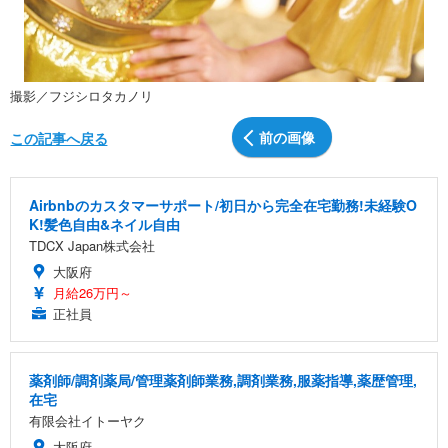
撮影／フジシロタカノリ
前の画像
この記事へ戻る
Airbnbのカスタマーサポート/初日から完全在宅勤務!未経験O
K!髪色自由&ネイル自由
TDCX Japan株式会社
大阪府
月給26万円～
正社員
薬剤師/調剤薬局/管理薬剤師業務,調剤業務,服薬指導,薬歴管理,
在宅
有限会社イトーヤク
大阪府