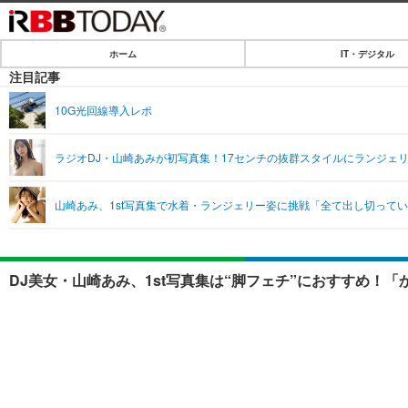
ホーム
IT・デジタル
ホーム
注目記事
IT・デジタル
10G光回線導入レポ
IT・デジタルTOP
SPEED TEST
ラジオDJ・山崎あみが初写真集！17センチの抜群スタイルにランジェ
ネタ
エンタメ
山崎あみ、1st写真集で水着・ランジェリー姿に挑戦「全て出し切って
ショッピング
エンタメTOP
ライフ
韓流・K-POP
ライフTOP
リリース一覧
DJ美女・山崎あみ、1st写真集は“脚フェチ”におすすめ！
音楽
ペット
プッシュ通知の停止方法
グラビア
その他
ショッピング