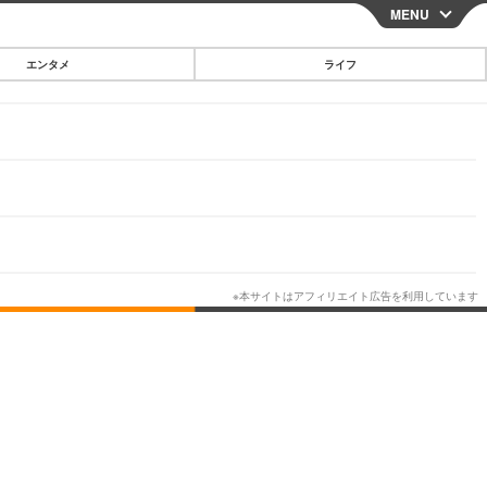
MENU
CLOSE
エンタメ
ライフ
スマートフォン
ガジェット・ツール
その他
映画・ドラマ
韓国・芸能
グルメ
スポーツ
ショッピング
ブログ
その他