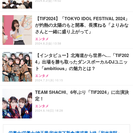
2024.8.2(金) 14:02
【TIF2024】「TOKYO IDOL FESTIVAL 2024」
が灼熱の太陽のもと開幕、長濱ねる「よりみな
さんと一緒に盛り上がって」
エンタメ
2024.8.2(金) 13:58
【インタビュー】北海道から世界へ…「TIF202
4」出場を勝ち取ったダンスボーカルDJユニッ
ト「ambitious」の魅力とは？
エンタメ
2024.7.31(水) 10:15
TEAM SHACHI、6年ぶり「TIF2024」に出演決
定！
エンタメ
2024.6.16(日) 18:28
栄養士/栄養士/埼玉県/和光市下新倉/東武東上線「和光市駅」