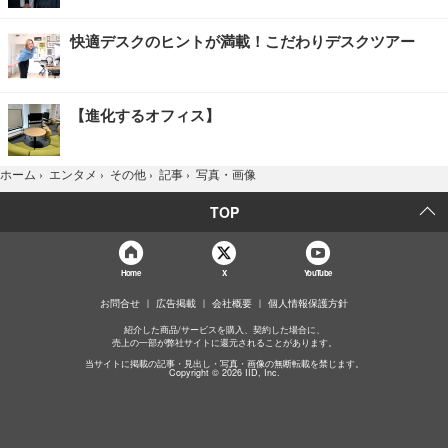
快適デスクのヒントが満載！こだわりデスクツアー
【進化するオフィス】
写真・画像
ホーム
›
エンタメ
›
その他
›
記事
›
TOP
Home
X
YouTube
お問合せ
広告掲載
会社概要
個人情報保護方針
紹介した商品/サービスを購入、契約した場合に、
売上の一部が弊社サイトに還元されることがあります。
当サイトに掲載の記事・見出し・写真・画像の無断転載を禁じます。
Copyright © 2026 IID, Inc.