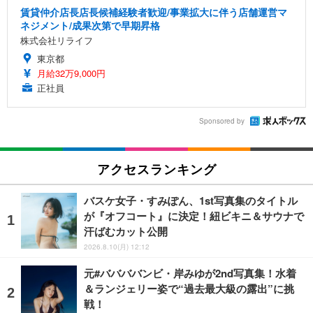
賃貸仲介店長店長候補経験者歓迎/事業拡大に伴う店舗運営マ
ネジメント/成果次第で早期昇格
株式会社リライフ
東京都
月給32万9,000円
正社員
Sponsored by
アクセスランキング
バスケ女子・すみぽん、1st写真集のタイトル
が『オフコート』に決定！紐ビキニ＆サウナで
汗ばむカット公開
2026.8.10(月) 12:12
元#ババババンビ・岸みゆが2nd写真集！水着
＆ランジェリー姿で“過去最大級の露出”に挑
戦！