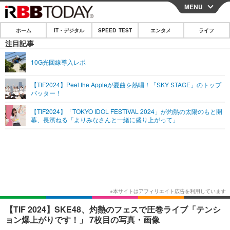
MENU
CLOSE
ホーム
IT・デジタル
SPEED TEST
エンタメ
ライフ
ホーム
注目記事
IT・デジタル
10G光回線導入レポ
IT・デジタルTOP
スマートフォン
SPEED TEST
【TIF2024】Peel the Appleが夏曲を熱唱！「SKY STAGE」のトップ
バッター！
ネタ
ガジェット・ツール
エンタメ
【TIF2024】「TOKYO IDOL FESTIVAL 2024」が灼熱の太陽のもと開
ショッピング
その他
幕、長濱ねる「よりみなさんと一緒に盛り上がって」
エンタメTOP
映画・ドラマ
ライフ
韓流・K-POP
韓国・芸能
ライフTOP
グルメ
リリース一覧
音楽
スポーツ
ペット
ショッピング
プッシュ通知の停止方法
グラビア
ブログ
その他
ショッピング
その他
【TIF 2024】SKE48、灼熱のフェスで圧巻ライブ「テンシ
ョン爆上がりです！」 7枚目の写真・画像