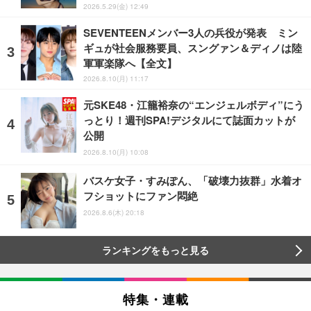
2026.5.29(金) 12:49
SEVENTEENメンバー3人の兵役が発表 ミン
ギュが社会服務要員、スングァン＆ディノは陸
軍軍楽隊へ【全文】
2026.8.10(月) 11:17
元SKE48・江籠裕奈の“エンジェルボディ”にう
っとり！週刊SPA!デジタルにて誌面カットが
公開
2026.8.10(月) 10:08
バスケ女子・すみぽん、「破壊力抜群」水着オ
フショットにファン悶絶
2026.8.6(木) 20:18
ランキングをもっと見る
特集・連載