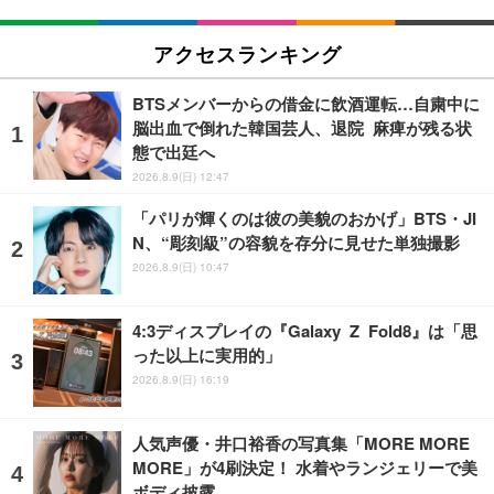
アクセスランキング
BTSメンバーからの借金に飲酒運転…自粛中に
脳出血で倒れた韓国芸人、退院 麻痺が残る状
態で出廷へ
2026.8.9(日) 12:47
「パリが輝くのは彼の美貌のおかげ」BTS・JI
N、“彫刻級”の容貌を存分に見せた単独撮影
2026.8.9(日) 10:47
4:3ディスプレイの『Galaxy Z Fold8』は「思
った以上に実用的」
2026.8.9(日) 16:19
人気声優・井口裕香の写真集「MORE MORE
MORE」が4刷決定！ 水着やランジェリーで美
ボディ披露