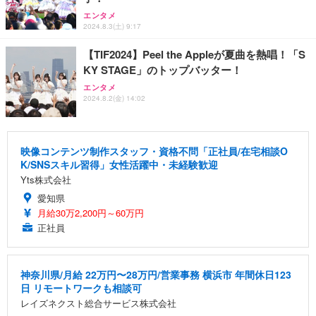
エンタメ
2024.8.3(土) 9:17
【TIF2024】Peel the Appleが夏曲を熱唱！「S
KY STAGE」のトップバッター！
エンタメ
2024.8.2(金) 14:02
映像コンテンツ制作スタッフ・資格不問「正社員/在宅相談O
K/SNSスキル習得」女性活躍中・未経験歓迎
Yts株式会社
愛知県
月給30万2,200円～60万円
正社員
神奈川県/月給 22万円〜28万円/営業事務 横浜市 年間休日123
日 リモートワークも相談可
レイズネクスト総合サービス株式会社