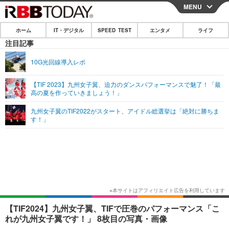
MENU
CLOSE
ホーム
IT・デジタル
SPEED TEST
エンタメ
ライフ
ホーム
注目記事
IT・デジタル
10G光回線導入レポ
IT・デジタルTOP
スマートフォン
SPEED TEST
【TIF 2023】九州女子翼、迫力のダンスパフォーマンスで魅了！「最
高の夏を作っていきましょう！」
ネタ
ガジェット・ツール
エンタメ
九州女子翼のTIF2022がスタート、アイドル総選挙は「絶対に勝ちま
ショッピング
その他
す！」
エンタメTOP
映画・ドラマ
ライフ
韓流・K-POP
韓国・芸能
ライフTOP
グルメ
リリース一覧
音楽
スポーツ
ペット
ショッピング
プッシュ通知の停止方法
グラビア
ブログ
その他
ショッピング
その他
【TIF2024】九州女子翼、TIFで圧巻のパフォーマンス「こ
れが九州女子翼です！」 8枚目の写真・画像